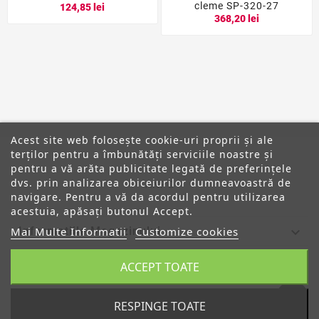
cleme SP-320-27
124,85 lei
368,20 lei
Acest site web folosește cookie-uri proprii și ale
terților pentru a îmbunătăți serviciile noastre și
pentru a vă arăta publicitate legată de preferințele
dvs. prin analizarea obiceiurilor dumneavoastră de
ANPC
navigare. Pentru a vă da acordul pentru utilizarea
acestuia, apăsați butonul Accept.

Mai Multe Informatii
Customize cookies
Informatiile Magazinului
ACCEPT TOATE

Categorii

Despre Noi
RESPINGE TOATE