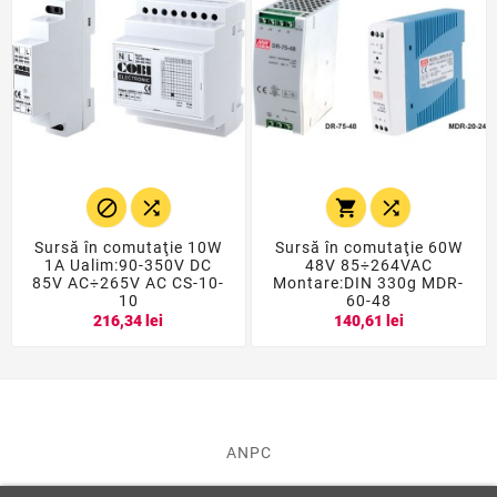




Sursă în comutaţie 10W
Sursă în comutaţie 60W
1A Ualim:90-350V DC
48V 85÷264VAC
85V AC÷265V AC CS-10-
Montare:DIN 330g MDR-
10
60-48
216,34 lei
140,61 lei
ANPC