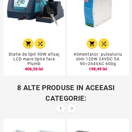




Statie de lipit 90W afisaj
Alimentator: pulsatoriu
LCD mare lipire fara
slim 120W 24VDC 5A
Plumb
90÷264VAC 600g
406,56 lei
198,49 lei
8 ALTE PRODUSE IN ACEEASI
CATEGORIE:

