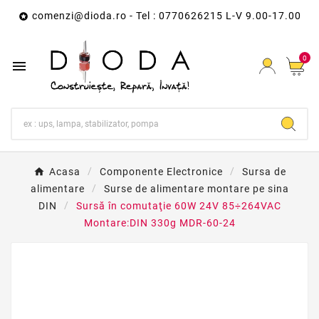
comenzi@dioda.ro
- Tel : 0770626215 L-V 9.00-17.00

0

Acasa
Componente Electronice
Sursa de
alimentare
Surse de alimentare montare pe sina
DIN
Sursă în comutaţie 60W 24V 85÷264VAC
Montare:DIN 330g MDR-60-24