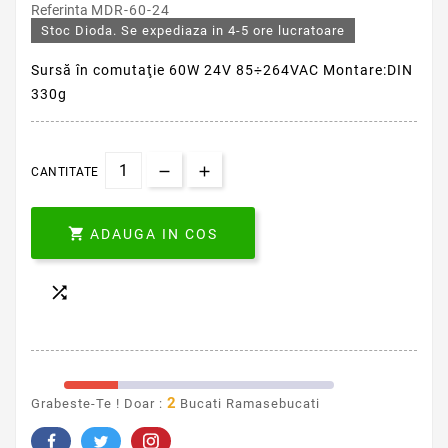
Referinta
MDR-60-24
Stoc Dioda. Se expediaza in 4-5 ore lucratoare
Sursă în comutaţie 60W 24V 85÷264VAC Montare:DIN
330g
CANTITATE

ADAUGA IN COS

2
Grabeste-Te ! Doar :
Bucati Ramasebucati