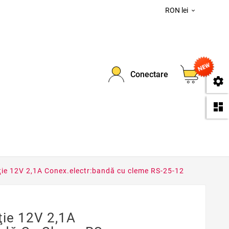
RON lei

0
Conectare
se
da
ţie 12V 2,1A Conex.electr:bandă cu cleme RS-25-12
ţie 12V 2,1A