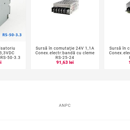
lsatoriu
Sursă în comutaţie 24V 1,1A
Sursă în 





3,3VDC
Conex.electr:bandă cu cleme
Conex.ele
RS-50-3.3
RS-25-24
i
91,63 lei
ANPC