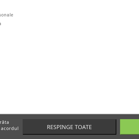
sonale
a
arăta
RESPINGE TOATE
 acordul