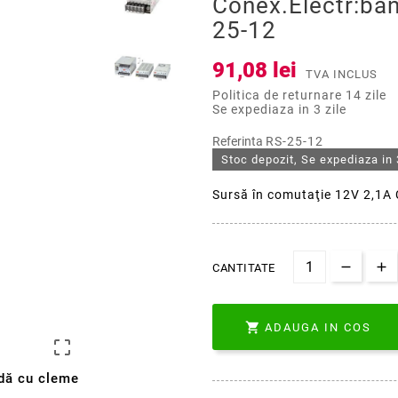
Conex.electr:ba
25-12
91,08 lei
TVA INCLUS
Politica de returnare 14 zile
Se expediaza in 3 zile
Referinta
RS-25-12
Stoc depozit, Se expediaza in 
Sursă în comutaţie 12V 2,1A 
CANTITATE

ADAUGA IN COS

dă cu cleme