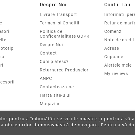
Despre Noi
Contul Tau
Livrare Transport
Informatii per
e
Termeni si Conditii
Retur de marf
sorii
Politica de
Comenzi
Confidentialitate GDPR
elte
Note de credit
Despre Noi
rototip
Adrese
Contact
na
Cupoane
Cum platesc?
ri
Alertele mele
Returnarea Produselor
My reviews
ANPC
cesorii
Contacteaza-ne
Harta site-ului
Magazine
ților pentru a îmbunătăți serviciile noastre și pentru a vă 
rea obiceiurilor dumneavoastră de navigare. Pentru a vă da