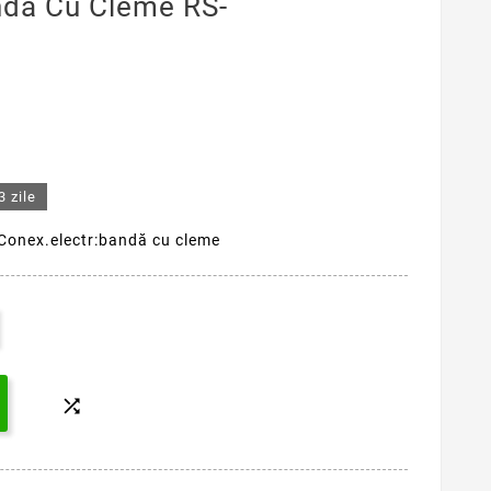
ndă Cu Cleme RS-
3 zile
Conex.electr:bandă cu cleme
