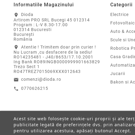
Informatiile Magazinului
Categorii
Dioda
Electrice
location_on
Artirom PRO SRL Bucegi 45 012314
Fotovoltaic
Program : L-V 8.30-17.00
012314 Bucuresti
Auto & Acce
Bucureşti
România
Scule si Un
Atentie ! Trimitem doar prin curier !
location_on
Robotica P
Nu Lucram ,cu desfacere de la sediu!
Casa Gradi
RO14235481 - J40/8653/17.10.2001
Ing Bank RO89INGB0000999901663829
Automatiza
Trezo Sect 1
RO47TREZ7015069XXX012643
Jucarii
comenzi@dioda.ro
email
Bakon si Ac
0770626215
call
Acest site web folosește cookie-uri proprii și ale ter
publicitate legată de preferințele dvs. prin analiza
pentru utilizarea acestuia, apăsați butonul Accept.