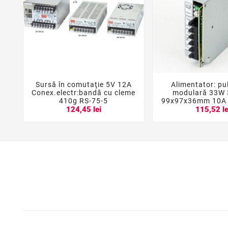
Sursă în comutaţie 5V 12A
Alimentator: pu





Conex.electr:bandă cu cleme
modulară 33W 
410g RS-75-5
99x97x36mm 10A 
124,45 lei
115,52 le