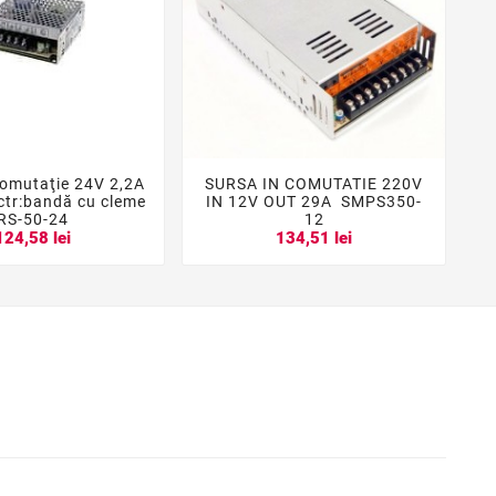
comutaţie 24V 2,2A
SURSA IN COMUTATIE 220V





ctr:bandă cu cleme
IN 12V OUT 29A SMPS350-
C
RS-50-24
12
124,58 lei
134,51 lei