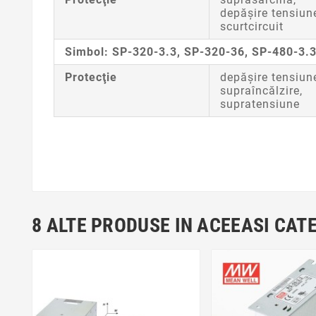
depăşire tensiun
scurtcircuit
Simbol:
SP-320-3.3, SP-320-36, SP-480-3.
Protecţie
depăşire tensiun
supraîncălzire,
supratensiune
8 ALTE PRODUSE IN ACEEASI CAT