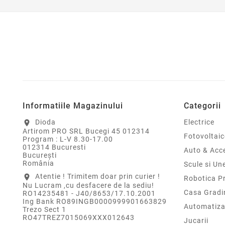
Informatiile Magazinului
Categorii
Dioda
Electrice
location_on
Artirom PRO SRL Bucegi 45 012314
Fotovoltaic
Program : L-V 8.30-17.00
012314 Bucuresti
Auto & Acce
Bucureşti
România
Scule si Un
Atentie ! Trimitem doar prin curier !
location_on
Robotica P
Nu Lucram ,cu desfacere de la sediu!
Casa Gradi
RO14235481 - J40/8653/17.10.2001
Ing Bank RO89INGB0000999901663829
Automatiza
Trezo Sect 1
RO47TREZ7015069XXX012643
Jucarii