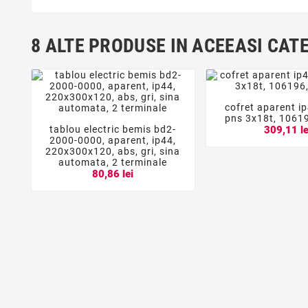
8 ALTE PRODUSE IN ACEEASI CAT
cofret aparent 


pns 3x18t, 1061
tablou electric bemis bd2-
309,11 le



2000-0000, aparent, ip44,
220x300x120, abs, gri, sina
automata, 2 terminale
80,86 lei