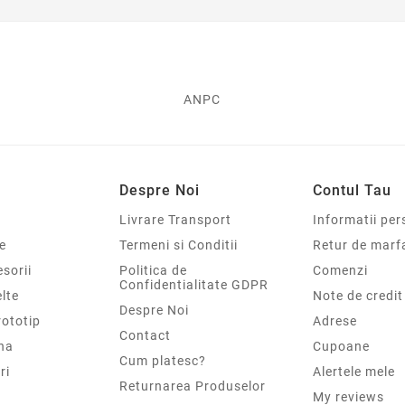
ANPC
Despre Noi
Contul Tau
Livrare Transport
Informatii per
e
Termeni si Conditii
Retur de marf
sorii
Politica de
Comenzi
Confidentialitate GDPR
elte
Note de credit
Despre Noi
rototip
Adrese
Contact
na
Cupoane
Cum platesc?
ri
Alertele mele
Returnarea Produselor
My reviews