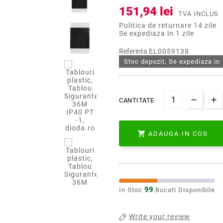
151,94 lei
TVA INCLUS
Politica de returnare 14 zile
Se expediaza in 1 zile
Referinta
EL0059138
Stoc depozit, Se expediaza in 
CANTITATE

ADAUGA IN COS
99
In Stoc
Bucati Disponibile
Write your review