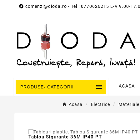

comenzi@dioda.ro
- Tel : 0770626215 L-V 9.00-17.

ACASA
PRODUSE- CATEGORII
Acasa
Electrice
Materiale 
Tablou Sigurante 36M IP40 PT