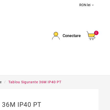
RON lei

0
Conectare
ce
Tablou Sigurante 36M IP40 PT
e 36M IP40 PT