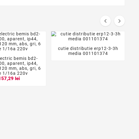


cutie distributie erp12-3-3h



media 001101374
lectric bemis bd2-


0, aparent, ip44,
20 mm, abs, gri, 6
e 1/16a 220v
157,29 lei