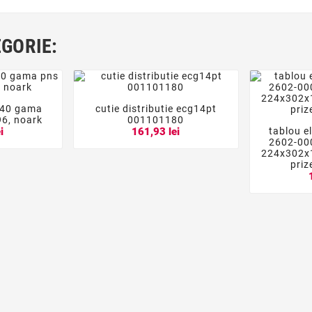
EGORIE:
ip40 gama
cutie distributie ecg14pt




96, noark
001101180
tablou e
i
161,93 lei

2602-000
224x302x1
priz