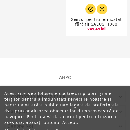


Senzor pentru termostat
fără fir SALUS IT300
245,45 lei
ANPC
Acest site web folosește cookie-uri proprii și ale

Informatiile Magazinului
terților pentru a îmbunătăți serviciile noastre și
pentru a vă arăta publicitate legată de preferințele
dvs. prin analizarea obiceiurilor dumneavoastră de

Categorii
navigare. Pentru a vă da acordul pentru utilizarea
acestuia, apăsați butonul Accept.

Despre Noi