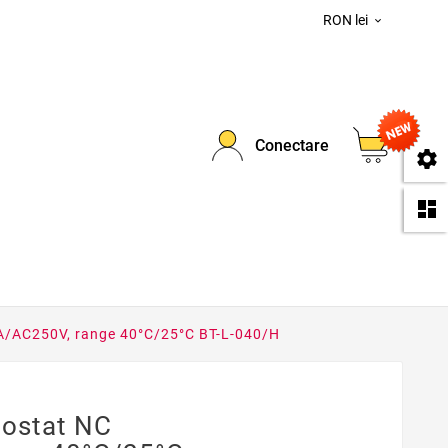
RON lei

0
Conectare
se
da
0A/AC250V, range 40°C/25°C BT-L-040/H
mostat NC