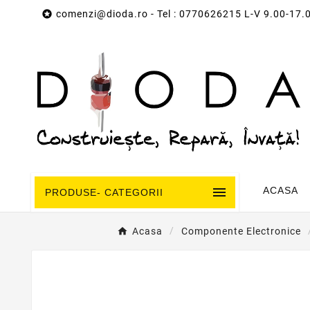

comenzi@dioda.ro
- Tel : 0770626215 L-V 9.00-17.

ACASA
PRODUSE- CATEGORII
Acasa
Componente Electronice