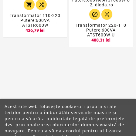




Transformator 110-220
Putere:600VA
ATSTR600W
Transformator 220-110
Putere:600VA
436,79 lei
ATST600W-U
408,31 lei
Acest site web folosește cookie-uri proprii și ale
terților pentru a îmbunătăți serviciile noastre și
pentru a vă arăta publicitate legată de preferințele
dvs. prin analizarea obiceiurilor dumneavoastră de
ANPC
navigare. Pentru a vă da acordul pentru utilizarea