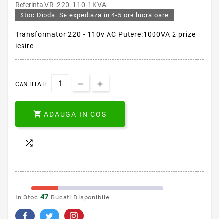
Referinta
VR-220-110-1KVA
Stoc Dioda. Se expediaza in 4-5 ore lucratoare
Transformator 220 - 110v AC Putere:1000VA 2 prize
iesire
CANTITATE

ADAUGA IN COS

47
In Stoc
Bucati Disponibile