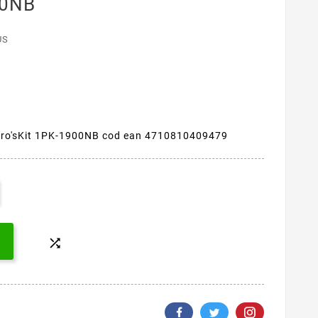
00NB
US
 Pro'sKit 1PK-1900NB cod ean 4710810409479
