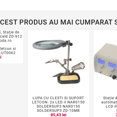
ACEST PRODUS AU MAI CUMPARAT S
 letcon si

 LUT0062
i
LUPA CU CLESTI SI SUPORT
Stație d




LETCON- 2x LED II NAR0150
automata
SOLDERSUP3 NAR0150
LCD i
SOLDERSUP3 ZD-10MB
85,43 lei