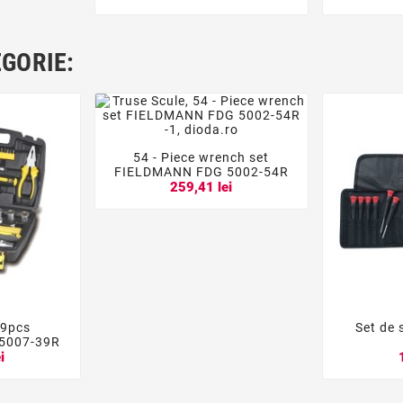
EGORIE:
54 - Piece wrench set



FIELDMANN FDG 5002-54R
259,41 lei
39pcs
Set de


5007-39R
i