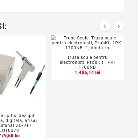
I:


Trusa scule pentru



electronisti, Pro'sKit 1PK-
1700NB
1.406,14 lei
e lipit si dezlipit


, digitala, afisaj
1
luminat ZD-917
LUT0070
779,68 lei