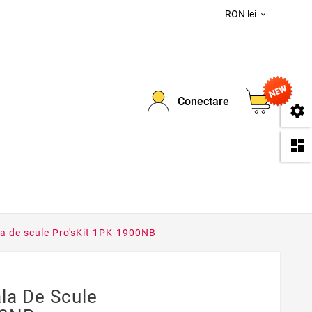
RON lei

0
Conectare
se
da
la de scule Pro'sKit 1PK-1900NB
la De Scule