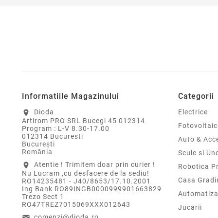
Informatiile Magazinului
Categorii
Dioda
Electrice
location_on
Artirom PRO SRL Bucegi 45 012314
Fotovoltaic
Program : L-V 8.30-17.00
012314 Bucuresti
Auto & Acce
Bucureşti
România
Scule si Un
Atentie ! Trimitem doar prin curier !
location_on
Robotica P
Nu Lucram ,cu desfacere de la sediu!
Casa Gradi
RO14235481 - J40/8653/17.10.2001
Ing Bank RO89INGB0000999901663829
Automatiza
Trezo Sect 1
RO47TREZ7015069XXX012643
Jucarii
comenzi@dioda.ro
email