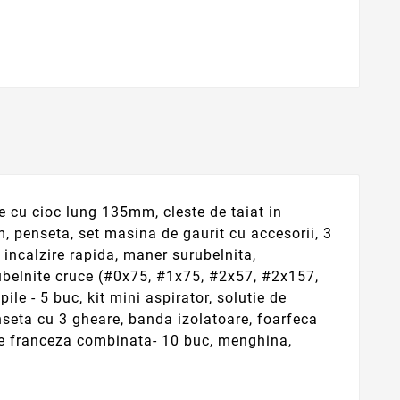
e cu cioc lung 135mm, cleste de taiat in
penseta, set masina de gaurit cu accesorii, 3
cu incalzire rapida, maner surubelnita,
ubelnite cruce (#0x75, #1x75, #2x57, #2x157,
ile - 5 buc, kit mini aspirator, solutie de
enseta cu 3 gheare, banda izolatoare, foarfeca
eie franceza combinata- 10 buc, menghina,