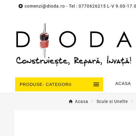

comenzi@dioda.ro
- Tel : 0770626215 L-V 9.00-17.

ACASA
PRODUSE- CATEGORII
Acasa
Scule si Unelte