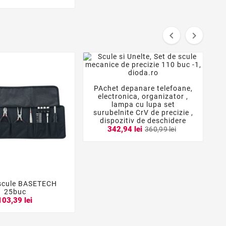


PAchet depanare telefoane,



electronica, organizator ,
lampa cu lupa set
surubelnite CrV de precizie ,
dispozitiv de deschidere
342,94 lei
360,99 lei
 scule BASETECH


25buc
103,39 lei