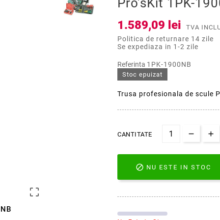
Pro'sKit 1PK-19
1.589,09 lei
TVA INCL
Politica de returnare 14 zile
Se expediaza in 1-2 zile
Referinta
1PK-1900NB
Stoc epuizat
Trusa profesionala de scule
CANTITATE

NU ESTE IN STOC

0NB