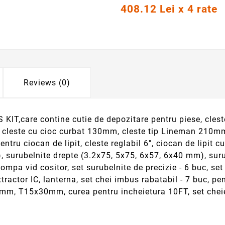
408.12 Lei x 4 rate
Reviews (0)
IT,care contine cutie de depozitare pentru piese, clest
cleste cu cioc curbat 130mm, cleste tip Lineman 210mm, 
pentru ciocan de lipit, cleste reglabil 6", ciocan de lipit 
), surubelnite drepte (3.2x75, 5x75, 6x57, 6x40 mm), sur
mpa vid cositor, set surubelnite de precizie - 6 buc, set p
xtractor IC, lanterna, set chei imbus rabatabil - 7 buc, p
0x30mm, T15x30mm, curea pentru incheietura 10FT, set ch