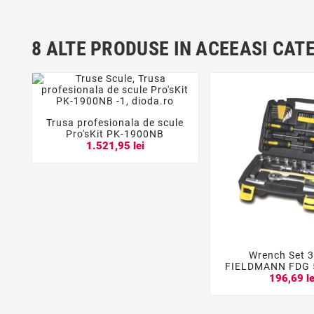
8 ALTE PRODUSE IN ACEEASI CAT
Trusa profesionala de scule



Pro'sKit PK-1900NB
1.521,95 lei
Wrench Set 


FIELDMANN FDG 
196,69 le