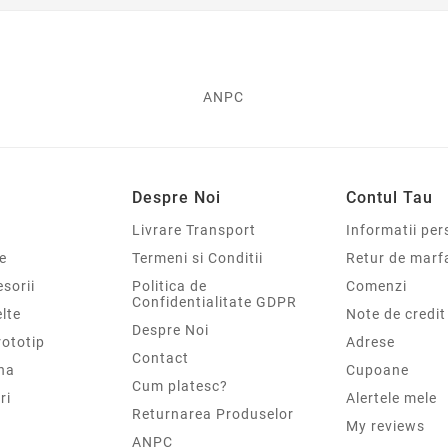
ANPC
Despre Noi
Contul Tau
Livrare Transport
Informatii per
e
Termeni si Conditii
Retur de marf
sorii
Politica de
Comenzi
Confidentialitate GDPR
elte
Note de credit
Despre Noi
rototip
Adrese
Contact
na
Cupoane
Cum platesc?
ri
Alertele mele
Returnarea Produselor
My reviews
ANPC