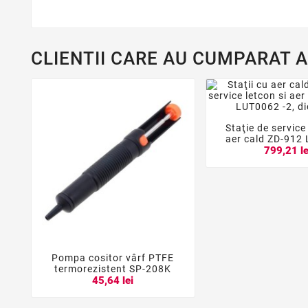
CLIENTII CARE AU CUMPARAT 
Staţie de service


aer cald ZD-912
799,21 le
Pompa cositor vârf PTFE



termorezistent SP-208K
45,64 lei