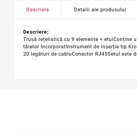
Descriere
Detalii ale produsului
Descriere:
Trusă rețelistică cu 9 elemente + etuiConține 
tăietor încorporatInstrument de inserție tip 
20 legături de cabluConector RJ45Setul este dest