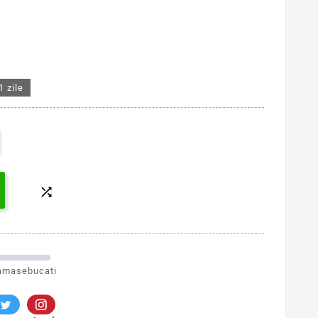
1 zile

amasebucati