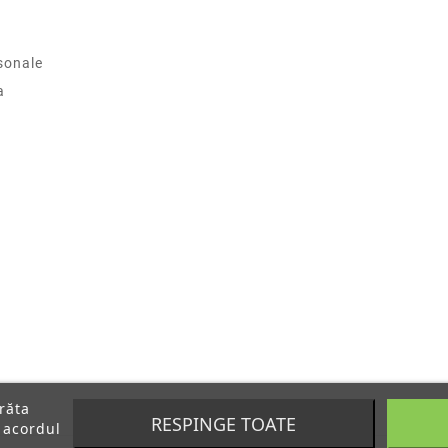
sonale
a
arăta
RESPINGE TOATE
 acordul