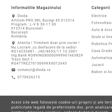
Informatiile Magazinului
Categorii
Dioda
Electrice
location_on
Artirom PRO SRL Bucegi 45 012314
Fotovoltaic
Program : L-V 8.30-17.00
012314 Bucuresti
Auto & Acce
Bucureşti
România
Scule si Un
Atentie ! Trimitem doar prin curier !
location_on
Robotica P
Nu Lucram ,cu desfacere de la sediu!
Casa Gradi
RO14235481 - J40/8653/17.10.2001
Ing Bank RO89INGB0000999901663829
Automatiza
Trezo Sect 1
RO47TREZ7015069XXX012643
Jucarii
comenzi@dioda.ro
email
Bakon si Ac
0770626215
call
Acest site web folosește cookie-uri proprii și ale ter
publicitate legată de preferințele dvs. prin analiza