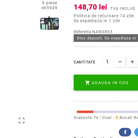
148,70 lei
TVA INCLUS
Politica de returnare 14 zile
Se expediaza in 1 zile
Referinta
NAR0863
Stoc depozit, Se expediaza in 
CANTITATE

ADAUGA IN COS
6
Grabeste-Te ! Doar :
Bucati R
