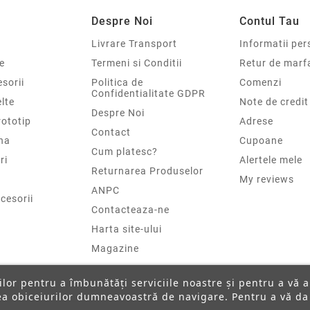
Despre Noi
Contul Tau
Livrare Transport
Informatii per
e
Termeni si Conditii
Retur de marf
sorii
Politica de
Comenzi
Confidentialitate GDPR
elte
Note de credit
Despre Noi
rototip
Adrese
Contact
na
Cupoane
Cum platesc?
ri
Alertele mele
Returnarea Produselor
My reviews
ANPC
cesorii
Contacteaza-ne
Harta site-ului
Magazine
ților pentru a îmbunătăți serviciile noastre și pentru a vă 
rea obiceiurilor dumneavoastră de navigare. Pentru a vă da