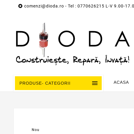

comenzi@dioda.ro
- Tel : 0770626215 L-V 9.00-17.

ACASA
PRODUSE- CATEGORII
Nou