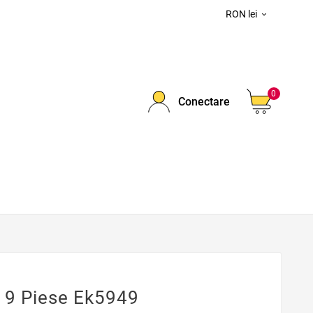
RON lei

0
Conectare
a 9 Piese Ek5949