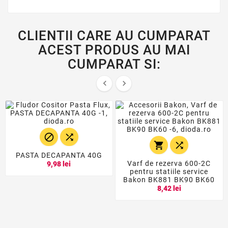
CLIENTII CARE AU CUMPARAT
ACEST PRODUS AU MAI
CUMPARAT SI:






PASTA DECAPANTA 40G
Varf de rezerva 600-2C
9,98 lei
pentru statiile service
Bakon BK881 BK90 BK60
8,42 lei