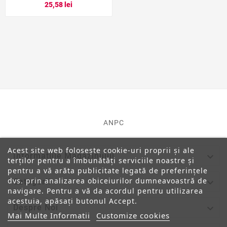
25,58 lei
ANPC
Acest site web folosește cookie-uri proprii și ale

Informatiile Magazinului
terților pentru a îmbunătăți serviciile noastre și
pentru a vă arăta publicitate legată de preferințele
dvs. prin analizarea obiceiurilor dumneavoastră de

Categorii
navigare. Pentru a vă da acordul pentru utilizarea
acestuia, apăsați butonul Accept.

Despre Noi
Mai Multe Informatii
Customize cookies