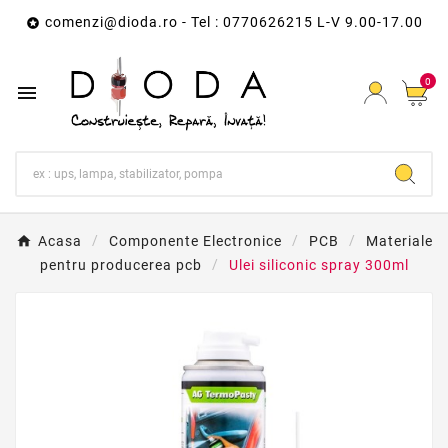
comenzi@dioda.ro
- Tel : 0770626215 L-V 9.00-17.00

0

Acasa
Componente Electronice
PCB
Materiale
pentru producerea pcb
Ulei siliconic spray 300ml