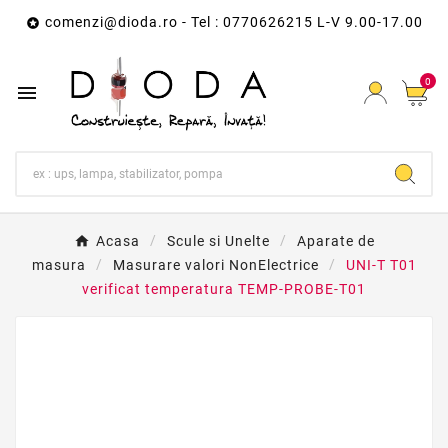
comenzi@dioda.ro
- Tel : 0770626215 L-V 9.00-17.00

0

Acasa
Scule si Unelte
Aparate de
masura
Masurare valori NonElectrice
UNI-T T01
verificat temperatura TEMP-PROBE-T01