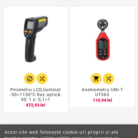




Pirometru LCD,iluminat
Anemometru UNI-T
-50÷1150°C Rez.optică:
UT363
50: 1 ε: 0,1÷1
110,94 lei
472,93 lei
Acest site web folosește cookie-uri proprii și ale