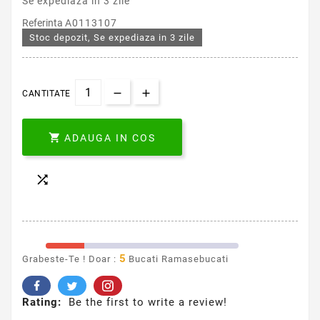
Se expediaza in 3 zile
Referinta
A0113107
Stoc depozit, Se expediaza in 3 zile
CANTITATE

ADAUGA IN COS

5
Grabeste-Te ! Doar :
Bucati Ramasebucati
Rating:
Be the first to write a review!