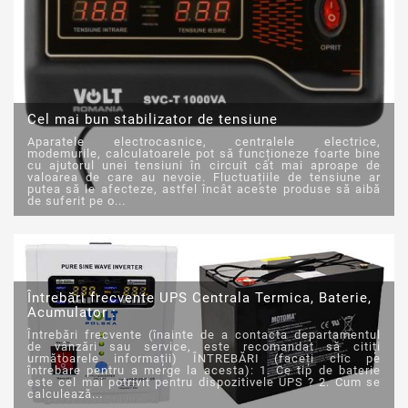
Cel mai bun stabilizator de tensiune
Aparatele electrocasnice, centralele electrice,
modemurile, calculatoarele pot să funcționeze foarte bine
cu ajutorul unei tensiuni în circuit cât mai aproape de
valoarea de care au nevoie. Fluctuațiile de tensiune ar
putea să le afecteze, astfel încât aceste produse să aibă
de suferit pe o...
Întrebări frecvente UPS Centrala Termica, Baterie,
Acumulator :
Întrebări frecvente (înainte de a contacta departamentul
de vânzări sau service, este recomandat să citiți
următoarele informații) ÎNTREBĂRI (faceți clic pe
întrebare pentru a merge la acesta): 1. Ce tip de baterie
este cel mai potrivit pentru dispozitivele UPS ? 2. Cum se
calculează...