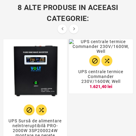
8 ALTE PRODUSE IN ACEEASI
CATEGORIE:




UPS centrale termice
Commander
230V/1600W, Well
1.621,40 lei


UPS Sursă de alimentare
neîntreruptibilă PRO-
2000W 3SP200024W
montare pe perete