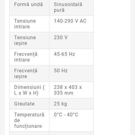
Formă undă
Sinusoidală
pură
Tensiune
140-290 V AC
intrare
Tensiune
230 V
ieșire
Frecvență
45-65 Hz
intrare
Frecvență
50 Hz
ieșire
Dimensiuni (
238 x 403 x
L x W x H)
335 mm
Greutate
25 kg
Temperatură
0°C - 40°C
de
funcționare