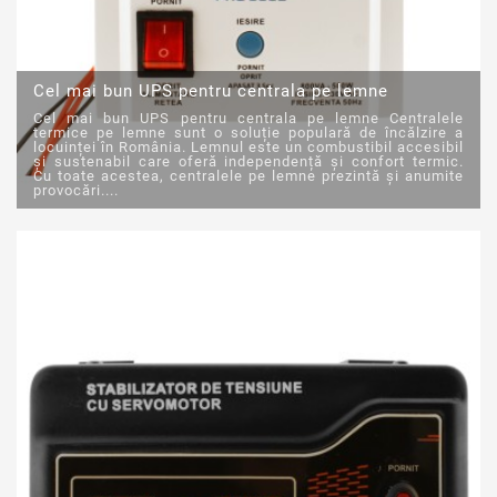
Cel mai bun UPS pentru centrala pe lemne
Cel mai bun UPS pentru centrala pe lemne Centralele
termice pe lemne sunt o soluție populară de încălzire a
locuinței în România. Lemnul este un combustibil accesibil
și sustenabil care oferă independență și confort termic.
Cu toate acestea, centralele pe lemne prezintă și anumite
provocări....