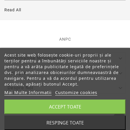
Read All
ANPC
Acest site web folosește cookie-uri proprii și ale

Informatiile Magazinului
terților pentru a îmbunătăți serviciile noastre și
pentru a vă arăta publicitate legată de preferințele
dvs. prin analizarea obiceiurilor dumneavoastră de

Categorii
navigare. Pentru a vă da acordul pentru utilizarea
acestuia, apăsați butonul Accept.

Despre Noi
Mai Multe Informatii
Customize cookies

Contul Tau
ACCEPT TOATE
RESPINGE TOATE
© 2019 - Ecommerce Software By PrestaShop™