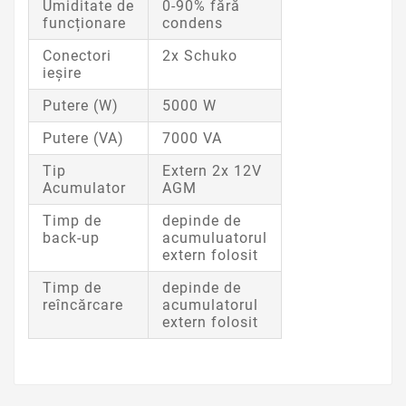
Umiditate de
0-90% fără
funcționare
condens
Conectori
2x Schuko
ieșire
Putere (W)
5000 W
Putere (VA)
7000 VA
Tip
Extern 2x 12V
Acumulator
AGM
Timp de
depinde de
back-up
acumuluatorul
extern folosit
Timp de
depinde de
reîncărcare
acumulatorul
extern folosit