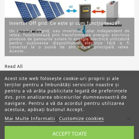
Invertor Off grid: Ce este și cum funcționează?
Un invertor offgrid, sau invertorul solar independent de
rețea, funcționează prin transformarea energiei electrice
produse de panourile solare în energie electrică utilizabilă
pentru susținerea dispozitivelor electrice fără a fi
conectat la o sursă de alimentare principală retea.
Aceste...
Read All
Acest site web folosește cookie-uri proprii și ale
terților pentru a îmbunătăți serviciile noastre și
pentru a vă arăta publicitate legată de preferințele
dvs. prin analizarea obiceiurilor dumneavoastră de
ANPC
navigare. Pentru a vă da acordul pentru utilizarea
acestuia, apăsați butonul Accept.

Mai Multe Informatii
Customize cookies
Informatiile Magazinului
ACCEPT TOATE

Categorii