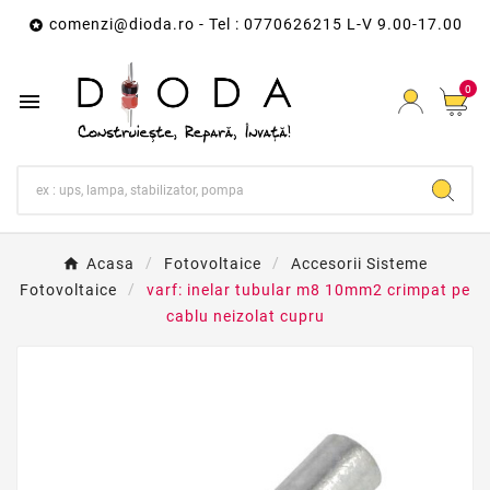
comenzi@dioda.ro
- Tel : 0770626215 L-V 9.00-17.00

0

Acasa
Fotovoltaice
Accesorii Sisteme
Fotovoltaice
varf: inelar tubular m8 10mm2 crimpat pe
cablu neizolat cupru