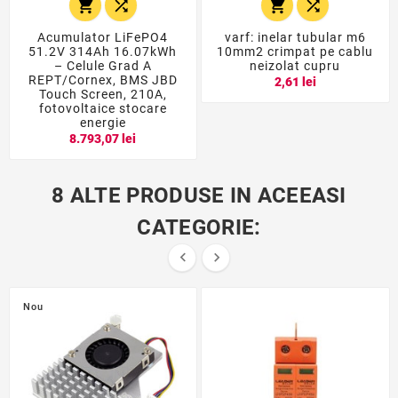




Acumulator LiFePO4
varf: inelar tubular m6
51.2V 314Ah 16.07kWh
10mm2 crimpat pe cablu
– Celule Grad A
neizolat cupru
REPT/Cornex, BMS JBD
2,61 lei
Touch Screen, 210A,
fotovoltaice stocare
energie
8.793,07 lei
8 ALTE PRODUSE IN ACEEASI
CATEGORIE:


Nou