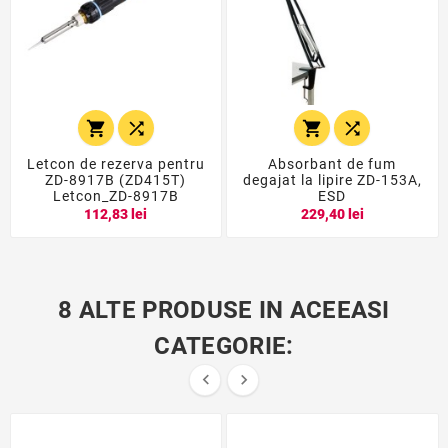




Letcon de rezerva pentru
Absorbant de fum
ZD-8917B (ZD415T)
degajat la lipire ZD-153A,
Letcon_ZD-8917B
ESD
112,83 lei
229,40 lei
8 ALTE PRODUSE IN ACEEASI
CATEGORIE:

