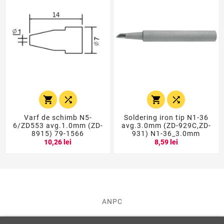




Varf de schimb N5-
Soldering iron tip N1-36
6/ZD553 avg.1.0mm (ZD-
avg.3.0mm (ZD-929C,ZD-
8915) 79-1566
931) N1-36_3.0mm
10,26 lei
8,59 lei
ANPC