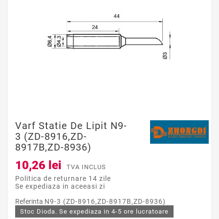
Varf Statie De Lipit N9-
3 (ZD-8916,ZD-
8917B,ZD-8936)
10,26 lei
TVA INCLUS
Politica de returnare 14 zile
Se expediaza in aceeasi zi
Referinta
N9-3 (ZD-8916,ZD-8917B,ZD-8936)
Stoc Dioda. Se expediaza in 4-5 ore lucratoare