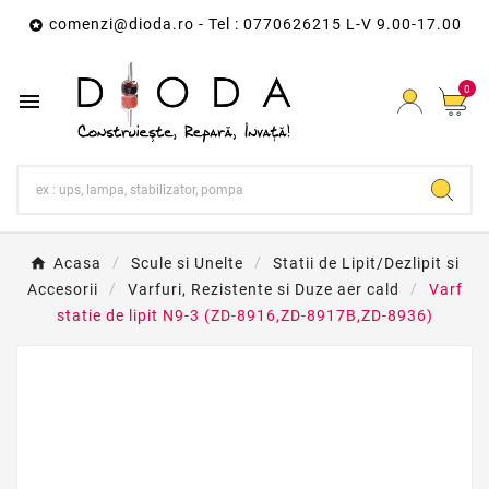
comenzi@dioda.ro
- Tel : 0770626215 L-V 9.00-17.00

0

Acasa
Scule si Unelte
Statii de Lipit/Dezlipit si
Accesorii
Varfuri, Rezistente si Duze aer cald
Varf
statie de lipit N9-3 (ZD-8916,ZD-8917B,ZD-8936)