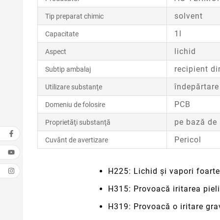
solvent
Tip preparat chimic
1l
Capacitate
lichid
Aspect
recipient di
Subtip ambalaj
îndepărtare
Utilizare substanţe
PCB
Domeniu de folosire
pe bază de 
Proprietăţi substanţă
Pericol
Cuvânt de avertizare
H225: Lichid şi vapori foarte
H315: Provoacă iritarea pieli
H319: Provoacă o iritare gra