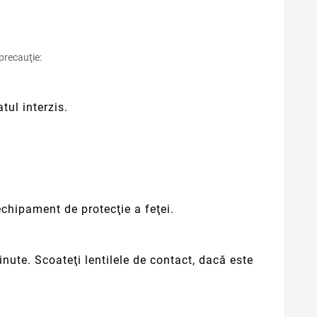
precauţie:
ul interzis.
chipament de protecţie a feţei.
te. Scoateţi lentilele de contact, dacă este