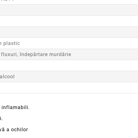
n plastic
 fluxuri, îndepărtare murdărie
alcool
 inflamabili.
i.
vă a ochilor