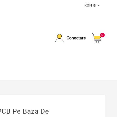
RON lei

0
Conectare
PCB Pe Baza De