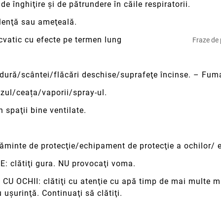
e înghiţire şi de pătrundere în căile respiratorii.
enţă sau ameţeală.
cvatic cu efecte pe termen lung
Fraze de 
dură/scântei/flăcări deschise/suprafeţe încinse. – Fumat
azul/ceața/vaporii/spray-ul.
n spaţii bine ventilate.
minte de protecţie/echipament de protecţie a ochilor/ e
: clătiţi gura. NU provocaţi voma.
OCHII: clătiţi cu atenţie cu apă timp de mai multe minu
 uşurinţă. Continuaţi să clătiţi.