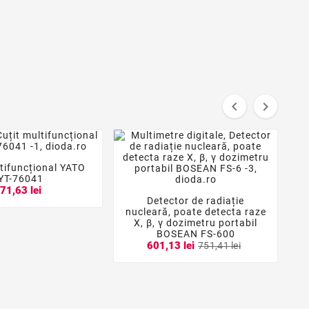


ltifuncțional YATO


YT-76041
71,63 lei
Detector de radiație



nucleară, poate detecta raze
X, β, γ dozimetru portabil
BOSEAN FS-600
601,13 lei
751,41 lei