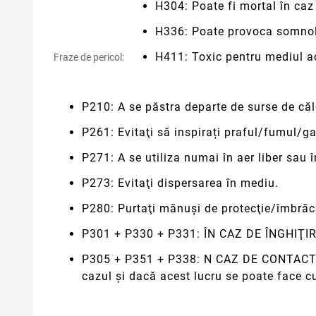
H304: Poate fi mortal în caz d
H336: Poate provoca somnol
H411: Toxic pentru mediul a
Fraze de pericol:
P210: A se păstra departe de surse de căl
P261: Evitaţi să inspirați praful/fumul/g
P271: A se utiliza numai în aer liber sau î
P273: Evitaţi dispersarea în mediu.
P280: Purtaţi mănuşi de protecţie/îmbrăcă
P301 + P330 + P331: ÎN CAZ DE ÎNGHIŢIRE
P305 + P351 + P338: N CAZ DE CONTACT CU 
cazul şi dacă acest lucru se poate face cu