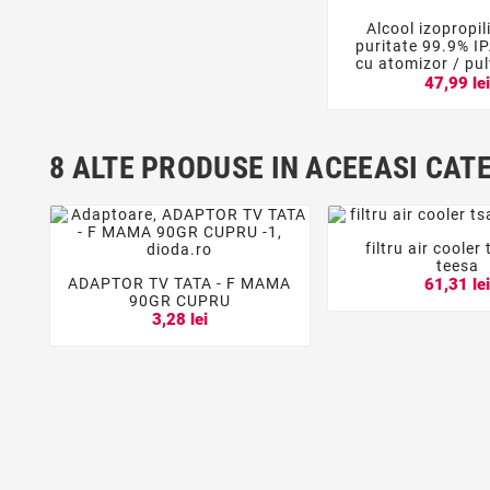
Alcool izopropil


puritate 99.9% 
cu atomizor / pul
47,99 le
8 ALTE PRODUSE IN ACEEASI CAT
filtru air coole


teesa
ADAPTOR TV TATA - F MAMA
61,31 le



90GR CUPRU
3,28 lei