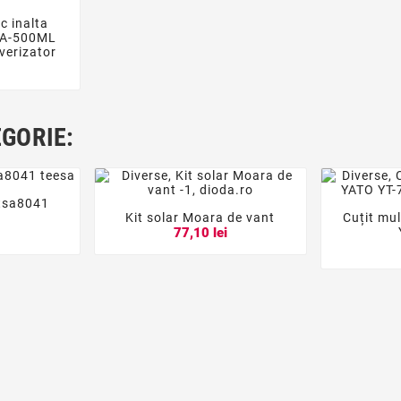
ic inalta

IPA-500ML
verizator
i
EGORIE:
r tsa8041

Kit solar Moara de vant
Cuțit mu




i
77,10 lei