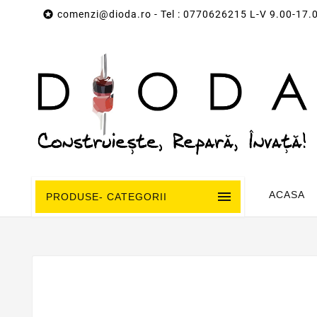

comenzi@dioda.ro
- Tel : 0770626215 L-V 9.00-17.

ACASA
PRODUSE- CATEGORII