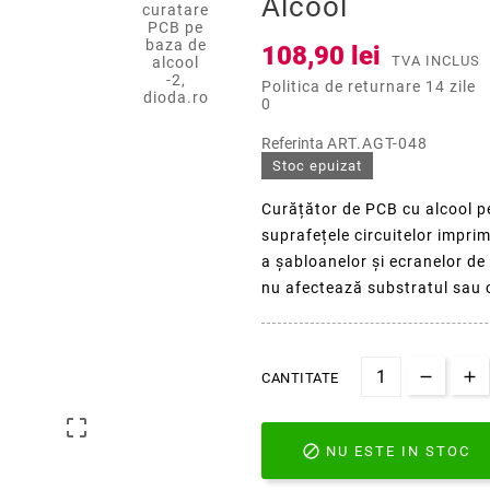
Alcool
108,90 lei
TVA INCLUS
Politica de returnare 14 zile
0
Referinta
ART.AGT-048
Stoc epuizat
Curățător de PCB cu alcool
pe
suprafețele circuitelor imprima
a șabloanelor și ecranelor de 
nu afectează substratul sau c
CANTITATE


NU ESTE IN STOC