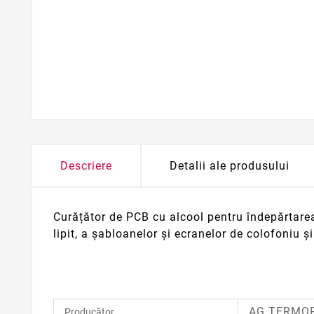
Descriere
Detalii ale produsului
Curățător de PCB cu alcool
pentru îndepărtarea 
lipit, a șabloanelor și ecranelor de colofoniu ș
AG TERMO
Producător