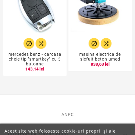




mercedes benz - carcasa
masina electrica de
cheie tip "smartkey" cu 3
slefuit beton umed
butoane
838,63 lei
143,14 lei
ANPC
Acest site web folosește cookie-uri proprii și ale

Informatiile Magazinului