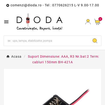
comenzi@dioda.ro
- Tel : 0770626215 L-V 9.00-17.00

0

Acasa
Suport Dimensiune: AAA, R3 Nr.bat:2 Term:
cabluri 150mm BH-421A