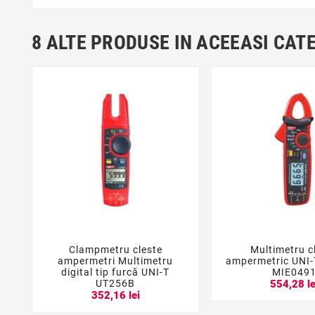
8 ALTE PRODUSE IN ACEEASI CAT
Clampmetru cleste
Multimetru c





ampermetri Multimetru
ampermetric UNI
digital tip furcă UNI-T
MIE049
UT256B
554,28 le
352,16 lei