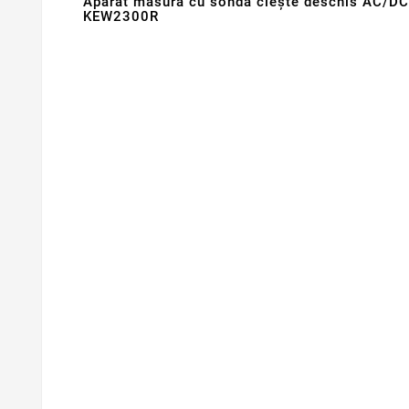
Aparat măsură cu sondă cleşte deschis AC/DC
KEW2300R