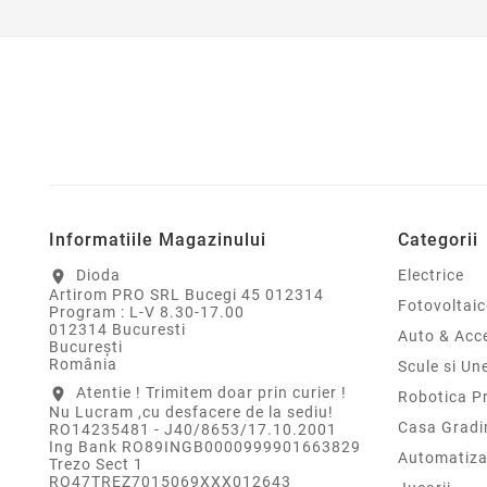
Informatiile Magazinului
Categorii
Dioda
Electrice
location_on
Artirom PRO SRL Bucegi 45 012314
Fotovoltaic
Program : L-V 8.30-17.00
012314 Bucuresti
Auto & Acce
Bucureşti
România
Scule si Un
Atentie ! Trimitem doar prin curier !
location_on
Robotica P
Nu Lucram ,cu desfacere de la sediu!
Casa Gradi
RO14235481 - J40/8653/17.10.2001
Ing Bank RO89INGB0000999901663829
Automatiza
Trezo Sect 1
RO47TREZ7015069XXX012643