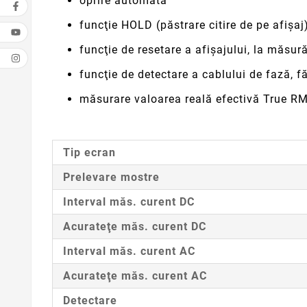
oprire automată
funcţie HOLD (păstrare citire de pe afişaj
funcţie de resetare a afişajului, la măsur
funcţie de detectare a cablului de fază, f
măsurare valoarea reală efectivă True R
Tip ecran
Prelevare mostre
Interval măs. curent DC
Acurateţe măs. curent DC
Interval măs. curent AC
Acurateţe măs. curent AC
Detectare