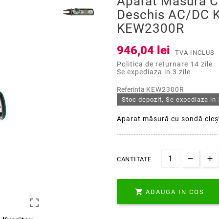
Aparat Măsură C
Deschis AC/DC K
KEW2300R
946,04 lei
TVA INCLUS
Politica de returnare 14 zile
Se expediaza in 3 zile
Referinta
KEW2300R
Stoc depozit, Se expediaza in 
Aparat măsură cu sondă cleş
CANTITATE

ADAUGA IN COS
