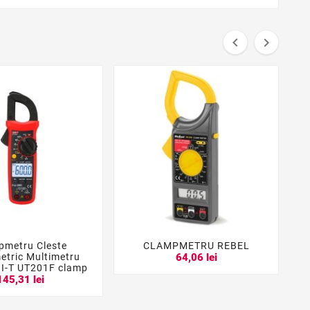


pmetru Cleste
CLAMPMETRU REBEL





tric Multimetru
c
64,06 lei
NI-T UT201F clamp
145,31 lei