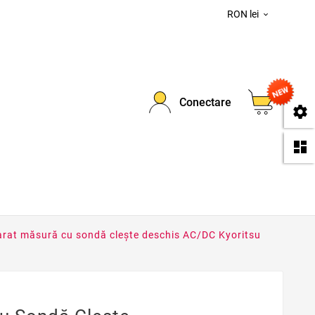
RON lei

0
Conectare
se
da
rat măsură cu sondă cleşte deschis AC/DC Kyoritsu