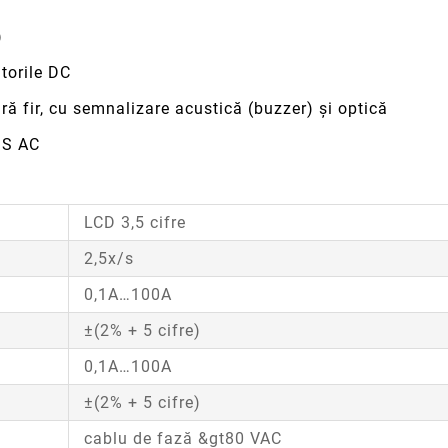
)
ătorile DC
ără fir, cu semnalizare acustică (buzzer) şi optică
MS AC
LCD 3,5 cifre
2,5x/s
0,1A…100A
±(2% + 5 cifre)
0,1A…100A
±(2% + 5 cifre)
cablu de fază &gt80 VAC