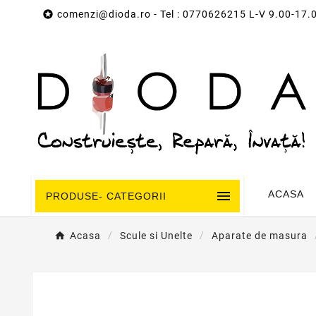

comenzi@dioda.ro
- Tel : 0770626215 L-V 9.00-17.

ACASA
PRODUSE- CATEGORII
Acasa
Scule si Unelte
Aparate de masura