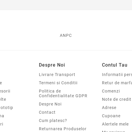
ANPC
Despre Noi
Contul Tau
Livrare Transport
Informatii per
e
Termeni si Conditii
Retur de marf
sorii
Politica de
Comenzi
Confidentialitate GDPR
elte
Note de credit
Despre Noi
rototip
Adrese
Contact
na
Cupoane
Cum platesc?
ri
Alertele mele
Returnarea Produselor