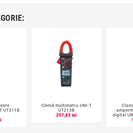
EGORIE:
leste
Clemă multimetru UNI-T
Clam





-T UT211B
UT213B
amperme
1
digital U
257,83 lei
i