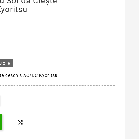
u Sondă Cleşte
yoritsu
3 zile
te deschis AC/DC Kyoritsu
