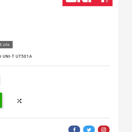
5 zile
ție UNI-T UT501A
