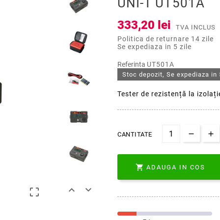
UNI-T UT501A
333,20 lei
TVA INCLUS
Politica de returnare 14 zile
Se expediaza in 5 zile
Referinta
UT501A
Stoc depozit, Se expediaza in 
Tester de rezistență la izola
CANTITATE

ADAUGA IN COS


