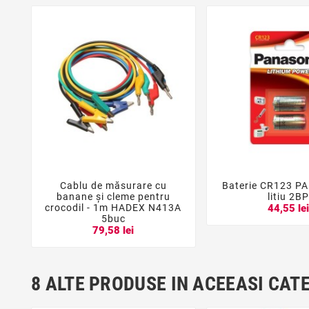
Cablu de măsurare cu
Baterie CR123 P





banane și cleme pentru
litiu 2B
crocodil - 1m HADEX N413A
44,55 le
5buc
79,58 lei
8 ALTE PRODUSE IN ACEEASI CAT