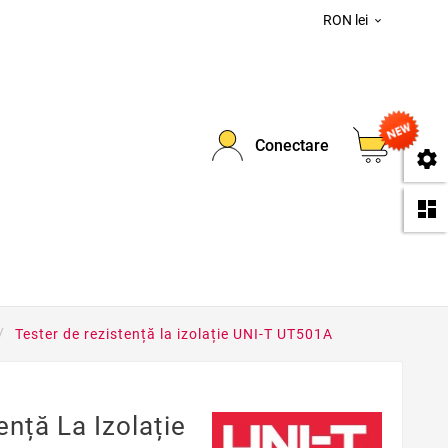
RON lei

0
Conectare
se
da
Tester de rezistență la izolație UNI-T UT501A
ență La Izolație