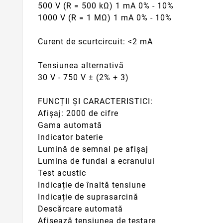
500 V (R = 500 kΩ) 1 mA 0% - 10%
1000 V (R = 1 MΩ) 1 mA 0% - 10%
Curent de scurtcircuit: <2 mA
Tensiunea alternativă
30 V - 750 V ± (2% + 3)
FUNCȚII ȘI CARACTERISTICI:
Afișaj: 2000 de cifre
Gama automată
Indicator baterie
Lumină de semnal pe afișaj
Lumina de fundal a ecranului
Test acustic
Indicație de înaltă tensiune
Indicație de suprasarcină
Descărcare automată
Afișează tensiunea de testare