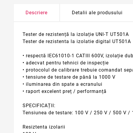
Descriere
Detalii ale produsului
Tester de rezistență la izolație UNI-T UT501A
Tester de rezistenta la izolatie digital UT501A
• respectă IEC61010-1 CATIII 600V, izolație du
• adecvat pentru tehnici de inspecție
• protocolul de calibrare trebuie comandat sep
• tensiune de testare de până la 1000 V
• iluminarea din spate a ecranului
• raport excelent preț / performanță
SPECIFICAȚII:
Tensiunea de testare: 100 V / 250 V / 500 V /
Resiztenta izolarii