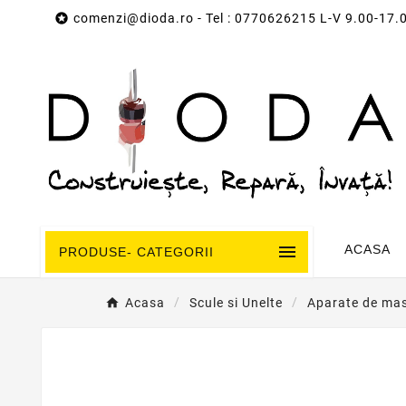

comenzi@dioda.ro
- Tel : 0770626215 L-V 9.00-17.

ACASA
PRODUSE- CATEGORII
Acasa
Scule si Unelte
Aparate de ma