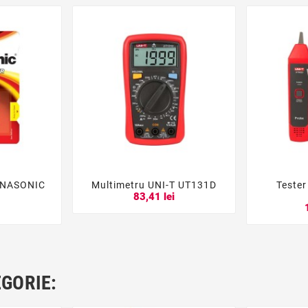
ANASONIC
Multimetru UNI-T UT131D
Tester





P
83,41 lei
i
EGORIE: