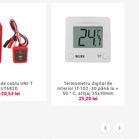
 de cablu UNI-T
Termometru digital de





UT682D
interior IT-102 -30 până la +
50 ° C, afișaj 35x30mm
120,53 lei
25,20 lei

