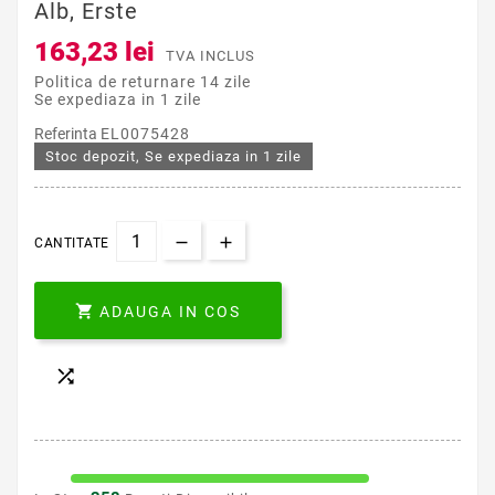
Alb, Erste
163,23 lei
TVA INCLUS
Politica de returnare 14 zile
Se expediaza in 1 zile
Referinta
EL0075428
Stoc depozit, Se expediaza in 1 zile
CANTITATE

ADAUGA IN COS
