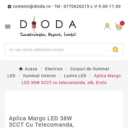
comenzi@dioda.ro
- Tel : 0770626215 L-V 9.00-17.00

0

Acasa
Electrice
Corpuri de Iluminat
LED
Iluminat Interior
Lustre LED
Aplica Margo
LED 38W 3CCT cu telecomanda, alb, Erste
Aplica Margo LED 38W
3CCT Cu Telecomanda,