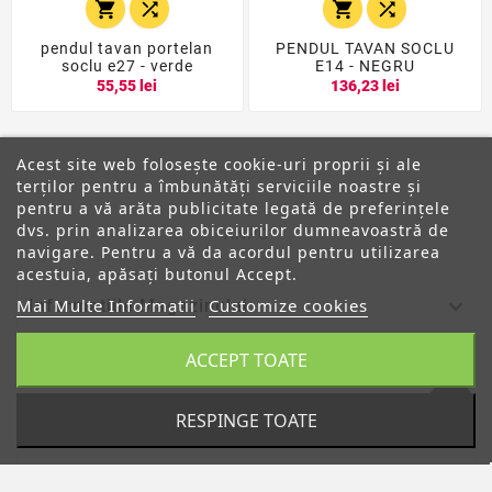




pendul tavan portelan
PENDUL TAVAN SOCLU
soclu e27 - verde
E14 - NEGRU
55,55 lei
136,23 lei
Acest site web folosește cookie-uri proprii și ale
terților pentru a îmbunătăți serviciile noastre și
pentru a vă arăta publicitate legată de preferințele
dvs. prin analizarea obiceiurilor dumneavoastră de
ANPC
navigare. Pentru a vă da acordul pentru utilizarea
acestuia, apăsați butonul Accept.
Mai Multe Informatii
Customize cookies

Informatiile Magazinului
ACCEPT TOATE

Categorii

Despre Noi
RESPINGE TOATE

Contul Tau