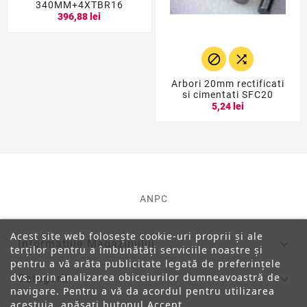
340MM+4XTBR16
396,88 lei


Arbori 20mm rectificati
si cimentati SFC20
5,24 lei
ANPC
Acest site web folosește cookie-uri proprii și ale

Informatiile Magazinului
terților pentru a îmbunătăți serviciile noastre și
pentru a vă arăta publicitate legată de preferințele
dvs. prin analizarea obiceiurilor dumneavoastră de

Categorii
navigare. Pentru a vă da acordul pentru utilizarea
acestuia, apăsați butonul Accept.