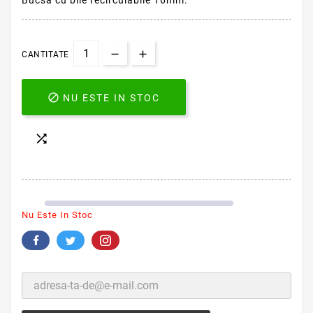
Bucsa cu bile recirculabile 16mm.
CANTITATE

NU ESTE IN STOC

Nu Este In Stoc