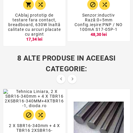




CAblaj prototip de
Senzor:inductiv
testare fara contact,
Rază:0÷5mm
breadboard, 630W înaltă
Config.ieşire:PNP / NO
calitate cu arcuri placate
100mA S17-05P-1
cu argint
48,30 lei
17,34 lei
8 ALTE PRODUSE IN ACEEASI
CATEGORIE:




2 X SBR16-340mm + 4 X
TBR16 2XSBR16-