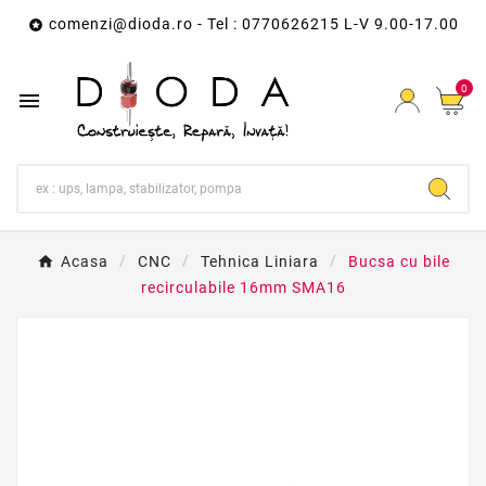
comenzi@dioda.ro
- Tel : 0770626215 L-V 9.00-17.00

0

Acasa
CNC
Tehnica Liniara
Bucsa cu bile
recirculabile 16mm SMA16