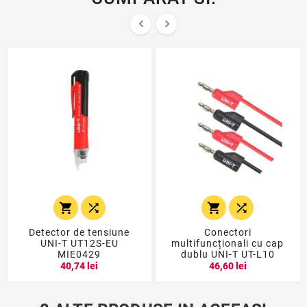






Detector de tensiune
Conectori
UNI-T UT12S-EU
multifuncționali cu cap
MIE0429
dublu UNI-T UT-L10
40,74 lei
46,60 lei