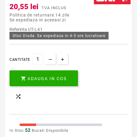
20,55 lei
TVA INCLUS
Politica de returnare 14 zile
Se expediaza in aceeasi zi
Referinta
UT-L41
Stoc Dioda. Se expediaza in 4-5 ore lucratoare
CANTITATE

ADAUGA IN COS

52
In Stoc
Bucati Disponibile