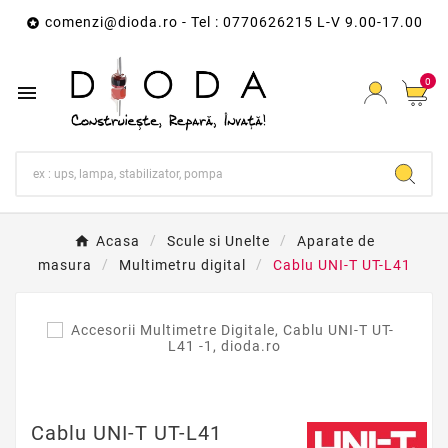
comenzi@dioda.ro
- Tel : 0770626215 L-V 9.00-17.00

0

Acasa
Scule si Unelte
Aparate de
masura
Multimetru digital
Cablu UNI-T UT-L41
Cablu UNI-T UT-L41