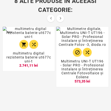
8 ALTE PRODUSE IN ACEEASI
CATEGORIE:


Nou




multimetru digital
rezistenta baterie ut677c
uni-t
Multimetru UNI-T UT196
- Solar PRO - Profesional
2.741,11 lei
Instalare și Întreținerea
Centrale Fotovoltaice și
Eoliene
573,35 lei