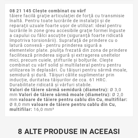
08 21 145 Cleşte combinat cu vârf
tăiere facilă graţie articulaţiei de forţă cu transmisie
înaltă. Pentru toate lucrările de instalaţii şi de
reparaţii uzuale foarte uşor de utilizat: ideal pentru
lucrările în zone greu accesibile graţie formei înguste
a capului cu fălci ascuţite (siguranţă foarte ridicată
împotriva torsionării). Suprafaţă de prindere cu o
latură convexă - pentru prinderea sigură a
elementelor plate. piuliţa frezată din zona de prindere
facilitează prinderea sigură şi extragerea uneltelor
mici, precum cuiele, ştifturile şi bolţurile. Cleşte
combinat cu vârf solid şi multilateral pentru pentru
utilizarea în deplasări. Cu tăișuri pentru sârmă moale,
semidură și dură. Tăișuri călite suplimentar prin
inducție, duritatea tăișurilor de cca. 61 HRC.
Durabilitate ridicată şi vârfuri stabile.
Valori de tăiere sârmă semidură (diametru):
Ø 3,0
mm
Valori de tăiere sârmă moale (diametru):
Ø 2,0
mm
valoare de tăiere pentru cablu din Cu, multifilar:
Ø 8,0 mm
valoare de tăiere pentru cablu din Cu,
multifilar:
16,0 mm²
8 ALTE PRODUSE IN ACEEASI