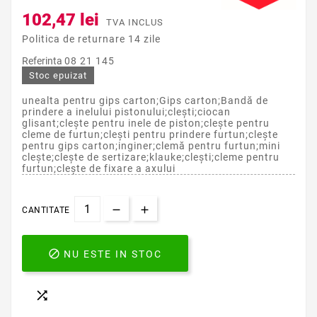
102,47 lei
TVA INCLUS
Politica de returnare 14 zile
Referinta
08 21 145
Stoc epuizat
unealta pentru gips carton;Gips carton;Bandă de
prindere a inelului pistonului;clești;ciocan
glisant;clește pentru inele de piston;clește pentru
cleme de furtun;clești pentru prindere furtun;clește
pentru gips carton;inginer;clemă pentru furtun;mini
clește;clește de sertizare;klauke;clești;cleme pentru
furtun;clește de fixare a axului
CANTITATE

NU ESTE IN STOC
