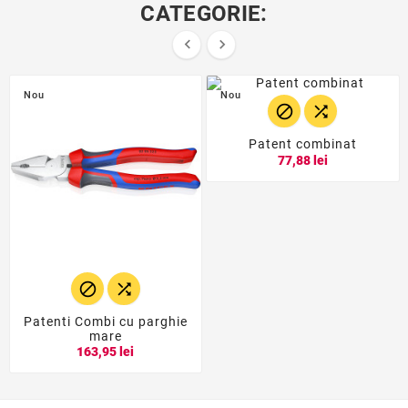
CATEGORIE:


Nou
Nou


Patent combinat
77,88 lei


Patenti Combi cu parghie
mare
163,95 lei