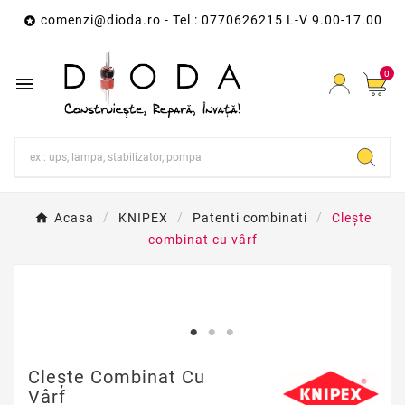
comenzi@dioda.ro
- Tel : 0770626215 L-V 9.00-17.00

0

Acasa
KNIPEX
Patenti combinati
Cleşte
combinat cu vârf
Cleşte Combinat Cu
Vârf