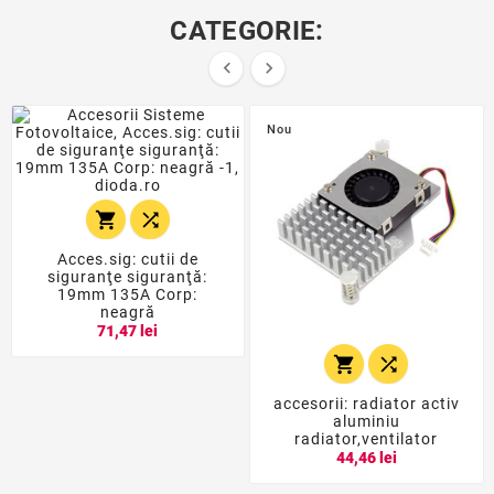
CATEGORIE:


Nou


Acces.sig: cutii de
siguranţe siguranţă:
19mm 135A Corp:
neagră
71,47 lei


accesorii: radiator activ
aluminiu
radiator,ventilator
44,46 lei