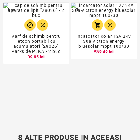
Nou
Nou




Varf de schimb pentru
incarcator solar 12v 24v
letcon portabil cu
30a victron energy
acumulatori ''28026''
bluesolar mppt 100/30
Parkside PLKA - 2 buc
562,42 lei
39,95 lei
8 ALTE PRODUSE IN ACEEASI