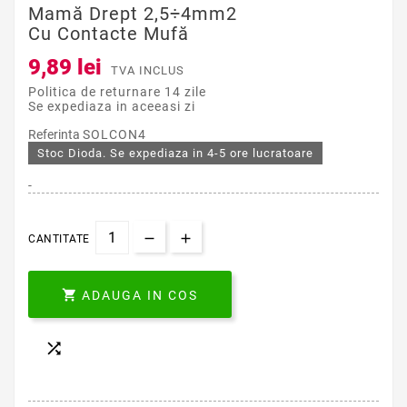
Mamă Drept 2,5÷4mm2
Cu Contacte Mufă
9,89 lei
TVA INCLUS
Politica de returnare 14 zile
Se expediaza in aceeasi zi
Referinta
SOLCON4
Stoc Dioda. Se expediaza in 4-5 ore lucratoare
-
CANTITATE

ADAUGA IN COS
