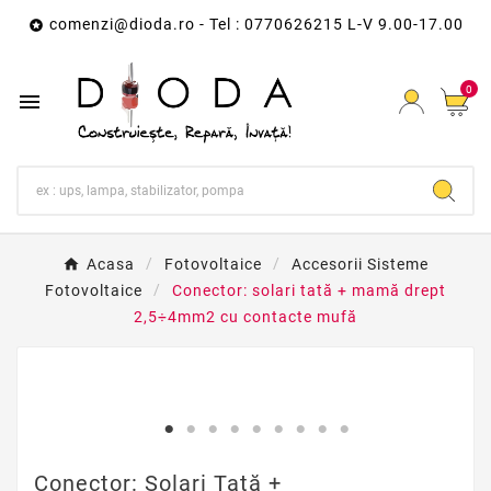
comenzi@dioda.ro
- Tel : 0770626215 L-V 9.00-17.00

0

Acasa
Fotovoltaice
Accesorii Sisteme
Fotovoltaice
Conector: solari tată + mamă drept
2,5÷4mm2 cu contacte mufă
Conector: Solari Tată +