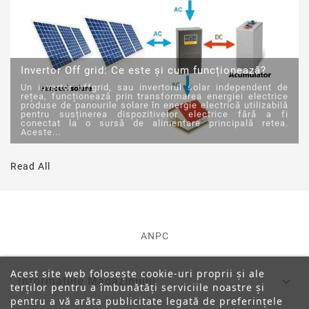
Invertor Off grid: Ce este și cum funcționează?
Un invertor offgrid, sau invertorul solar independent de
rețea, funcționează prin transformarea energiei electrice
produse de panourile solare în energie electrică utilizabilă
pentru susținerea dispozitivelor electrice fără a fi
conectat la o sursă de alimentare principală retea.
Aceste...
Read All
ANPC
Acest site web folosește cookie-uri proprii și ale

Informatiile Magazinului
terților pentru a îmbunătăți serviciile noastre și
pentru a vă arăta publicitate legată de preferințele