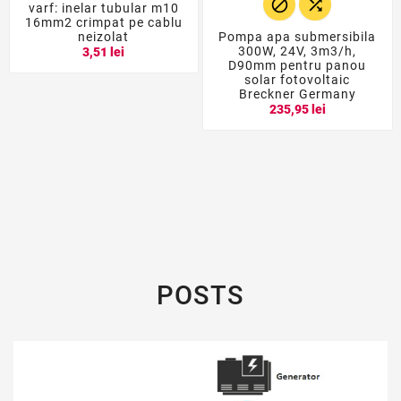


varf: inelar tubular m10
16mm2 crimpat pe cablu
neizolat
Pompa apa submersibila
300W, 24V, 3m3/h,
3,51 lei
D90mm pentru panou
solar fotovoltaic
Breckner Germany
235,95 lei
POSTS