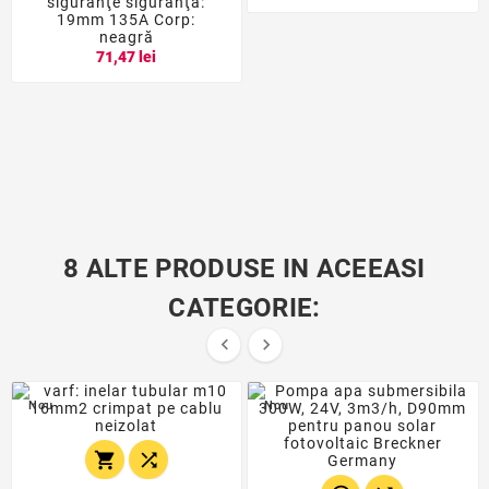
siguranţe siguranţă:
19mm 135A Corp:
neagră
71,47 lei
8 ALTE PRODUSE IN ACEEASI
CATEGORIE:


Nou
Nou

