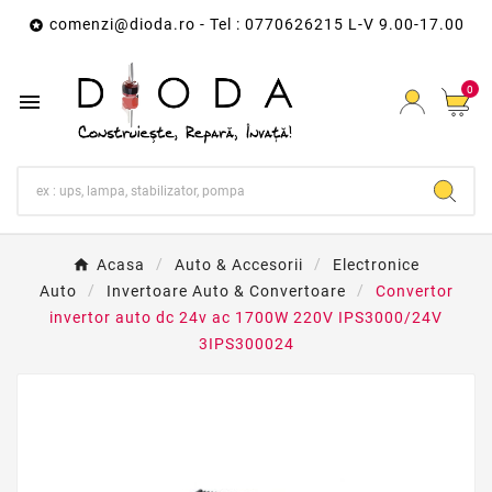
comenzi@dioda.ro
- Tel : 0770626215 L-V 9.00-17.00

0

Acasa
Auto & Accesorii
Electronice
Auto
Invertoare Auto & Convertoare
Convertor
invertor auto dc 24v ac 1700W 220V IPS3000/24V
3IPS300024