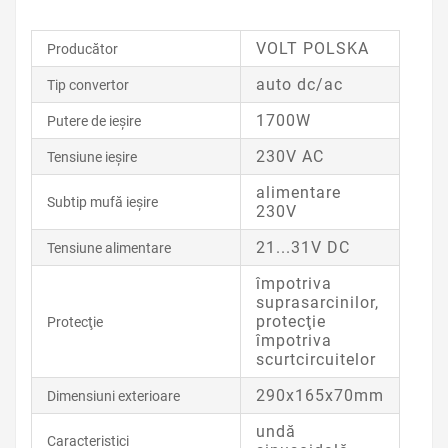
VOLT POLSKA
Producător
auto dc/ac
Tip convertor
1700W
Putere de ieşire
230V AC
Tensiune ieşire
alimentare
Subtip mufă ieşire
230V
21...31V DC
Tensiune alimentare
împotriva
suprasarcinilor,
protecţie
Protecţie
împotriva
scurtcircuitelor
290x165x70mm
Dimensiuni exterioare
undă
Caracteristici