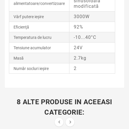
sinusoidală
alimentatoare/convertizoare
modificată
3000W
Vârf putere ieşire
92%
Eficienţă
-10...40°C
Temperatura de lucru
24V
Tensiune acumulator
2.7kg
Masă
2
Număr socluri ieşire
8 ALTE PRODUSE IN ACEEASI
CATEGORIE:

