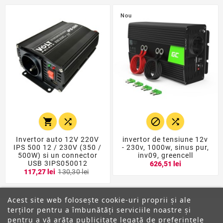
Nou




Invertor auto 12V 220V
invertor de tensiune 12v
IPS 500 12 / 230V (350 /
- 230v, 1000w, sinus pur,
500W) si un connector
inv09, greencell
USB 3IPS050012
626,51 lei
117,27 lei
130,30 lei
Acest site web folosește cookie-uri proprii și ale
terților pentru a îmbunătăți serviciile noastre și
pentru a vă arăta publicitate legată de preferințele