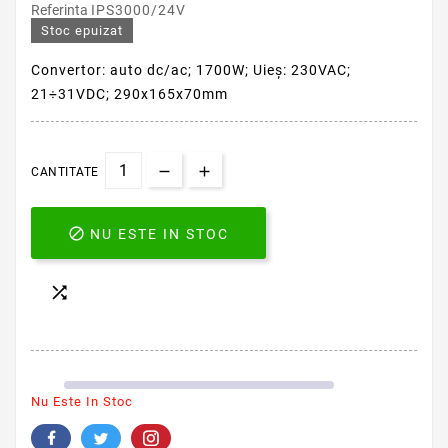
Referinta
IPS3000/24V
Stoc epuizat
Convertor: auto dc/ac; 1700W; Uieş: 230VAC;
21÷31VDC; 290x165x70mm
CANTITATE

NU ESTE IN STOC

Nu Este In Stoc