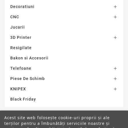
Decoratiuni

CNC

Jucarii
3D Printer

Resigilate
Bakon si Accesorii
Telefoane

Piese De Schimb

KNIPEX

Black Friday
Acest site web folosește cookie-uri proprii și ale
terților pentru a îmbunătăți serviciile noastre și