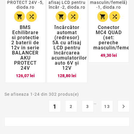






BMS
Încărcător
Conector
Echilibrare
automat
MC4 QUAD
si protectie
(redresor)
(set:
2 baterii de
5A cu afisaj
pereche
12v in serie
LCD pentru
masculin/femelă
BALANCER
încărcarea
Pret
49,30 lei
AKU
acumulatorilor
PROTECT
auto 6V și
24V
12V
Pret
Pret
126,07 lei
128,80 lei
Se afiseaza 1-24 din 302 produs(e)
…
1

2
3
13