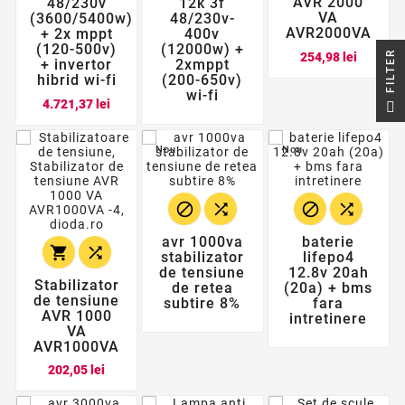
AVR 2000
48/230v
12k 3f
VA
(3600/5400w)
48/230v-
AVR2000VA
+ 2x mppt
400v
(120-500v)
(12000w) +
Pret
R
254,98 lei
+ invertor
2xmppt
hibrid wi-fi
(200-650v)
wi-fi
F
I
L
T
E
Pret
4.721,37 lei
Nou
Nou




avr 1000va
baterie


stabilizator
lifepo4
de tensiune
12.8v 20ah
Stabilizator
de retea
(20a) + bms
de tensiune
subtire 8%
fara
AVR 1000
intretinere
VA
AVR1000VA
Pret
202,05 lei