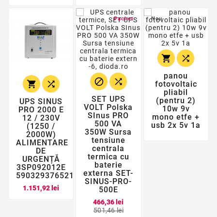
Pachet
Nou


panou




fotovoltaic
pliabil
SET UPS
(pentru 2)
UPS SINUS
VOLT Polska
10w 9v
PRO 2000 E
SInus PRO
mono etfe +
12 / 230V
500 VA
usb 2x 5v 1a
(1250 /
350W Sursa
2000W)
tensiune
ALIMENTARE
centrala
DE
termica cu
URGENȚĂ
baterie
3SP092012E
externa SET-
5903293765210
SINUS-PRO-
Pret
1.151,92 lei
500E
466,36 lei
Pret
Pret
501,46 lei