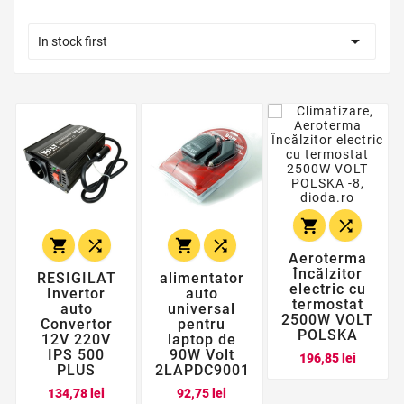

In stock first






Aeroterma
Încălzitor
RESIGILAT
alimentator
electric cu
Invertor
auto
termostat
auto
universal
2500W VOLT
Convertor
pentru
POLSKA
12V 220V
laptop de
IPS 500
90W Volt
Pret
196,85 lei
PLUS
2LAPDC9001
Pret
Pret
134,78 lei
92,75 lei