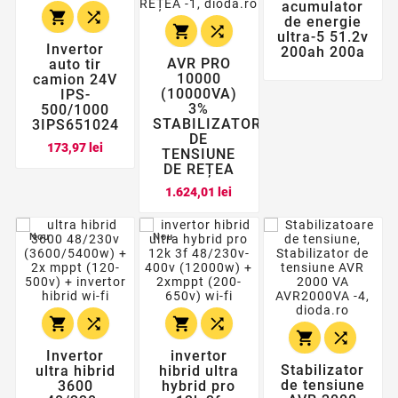
acumulator


de energie


ultra-5 51.2v
Invertor
200ah 200a
AVR PRO
auto tir
10000
camion 24V
(10000VA)
IPS-
3%
500/1000
STABILIZATOR
3IPS651024
DE
Pret
173,97 lei
TENSIUNE
DE REȚEA
Pret
1.624,01 lei
Nou
Nou






Invertor
invertor
Stabilizator
ultra hibrid
hibrid ultra
de tensiune
3600
hybrid pro