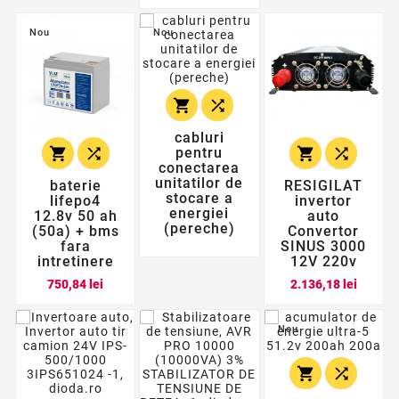
de
baza
Nou
Nou


cabluri




pentru
conectarea
unitatilor de
baterie
RESIGILAT
stocare a
lifepo4
invertor
energiei
12.8v 50 ah
auto
(pereche)
(50a) + bms
Convertor
fara
SINUS 3000
intretinere
12V 220v
Pret
Pret
750,84 lei
2.136,18 lei
Nou

