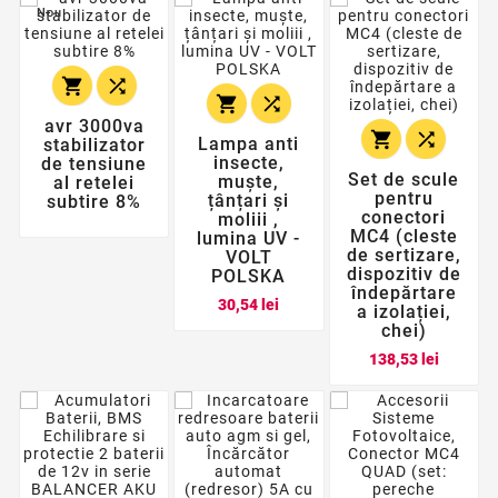
Nou




avr 3000va


Lampa anti
stabilizator
insecte,
de tensiune
Set de scule
muște,
al retelei
pentru
țânțari și
subtire 8%
conectori
moliii ,
MC4 (cleste
lumina UV -
de sertizare,
VOLT
dispozitiv de
POLSKA
îndepărtare
Pret
30,54 lei
a izolației,
chei)
Pret
138,53 lei