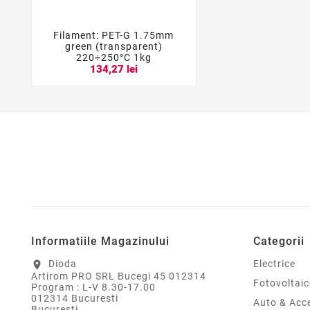
Filament: PET-G 1.75mm



green (transparent)
220÷250°C 1kg
134,27 lei
Informatiile Magazinului
Categorii
Dioda
Electrice
location_on
Artirom PRO SRL Bucegi 45 012314
Fotovoltaic
Program : L-V 8.30-17.00
012314 Bucuresti
Auto & Acce
Bucureşti