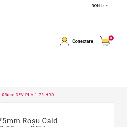
RON lei

0
Conectare
±0,05mm DEV-PLA-1.75-HRD
,75mm Roşu Cald