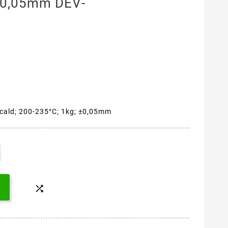
±0,05mm DEV-
 cald; 200-235°C; 1kg; ±0,05mm
