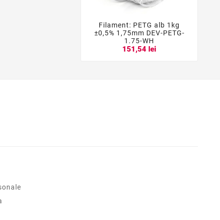
Filament: PETG alb 1kg



±0,5% 1,75mm DEV-PETG-
2
1.75-WH
151,54 lei
sonale
a