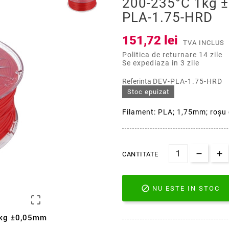
200-235°C 1kg 
PLA-1.75-HRD
151,72 lei
TVA INCLUS
Politica de returnare 14 zile
Se expediaza in 3 zile
Referinta
DEV-PLA-1.75-HRD
Stoc epuizat
Filament: PLA; 1,75mm; roşu
CANTITATE

NU ESTE IN STOC

1kg ±0,05mm