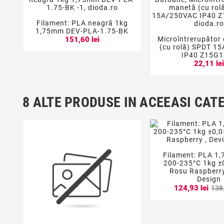
Filament: PLA neagră 1kg



1,75mm DEV-PLA-1.75-BK
Microîntrerupător
151,60 lei


(cu rolă) SPDT 1
IP40 Z15G
22,11 le
8 ALTE PRODUSE IN ACEEASI CAT
Filament: PLA 1,


200-235°C 1kg ±
Rosu Raspberry 
Design
124,93 lei
138,