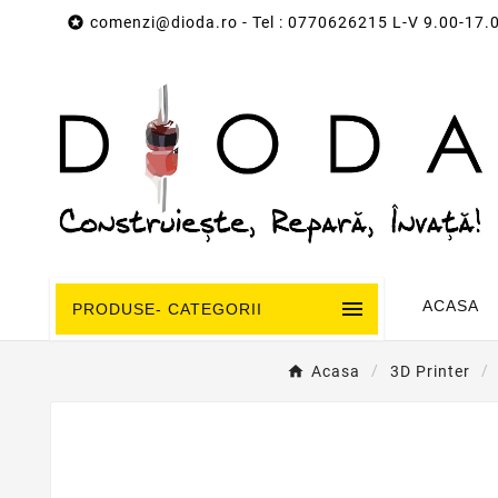

comenzi@dioda.ro
- Tel : 0770626215 L-V 9.00-17.

ACASA
PRODUSE- CATEGORII
Acasa
3D Printer