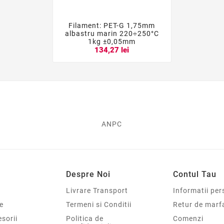
Filament: PET-G 1,75mm



albastru marin 220÷250°C
1kg ±0,05mm
134,27 lei
ANPC
Despre Noi
Contul Tau
Livrare Transport
Informatii per
e
Termeni si Conditii
Retur de marf
sorii
Politica de
Comenzi