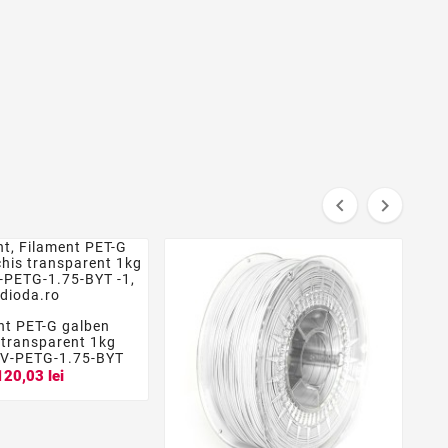


nt PET-G galben


 transparent 1kg
EV-PETG-1.75-BYT
120,03 lei