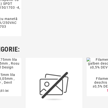
 cu manetă

5A/250VAC
1703
i
EGORIE:
75mm lila

0,05mm ,
Filame

, Devil
deschis
±0,5% D
81 lei