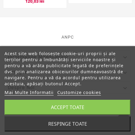
120,03 lei
ANPC
Acest site web folosește cookie-uri proprii și ale

Informatiile Magazinului
terților pentru a îmbunătăți serviciile noastre și
pentru a vă arăta publicitate legată de preferințele
dvs. prin analizarea obiceiurilor dumneavoastră de

Categorii
navigare. Pentru a vă da acordul pentru utilizarea
acestuia, apăsați butonul Accept.

Despre Noi
Mai Multe Informatii
Customize cookies

Contul Tau
ACCEPT TOATE
RESPINGE TOATE
© 2019 - Ecommerce Software By PrestaShop™