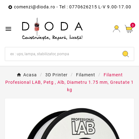
comenzi@dioda.ro
- Tel : 0770626215 L-V 9.00-17.00

0

Acasa
3D Printer
Filament
Filament
Profesional LAB, Petg , Alb, Diametru 1.75 mm, Greutate 1
kg