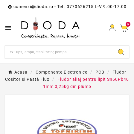
comenzi@dioda.ro
- Tel : 0770626215 L-V 9.00-17.00

0

Acasa
Componente Electronice
PCB
Fludor
Cositor si Pastă Flux
Fludor aliaj pentru lipit Sn60Pb40
1mm 0,25kg din plumb