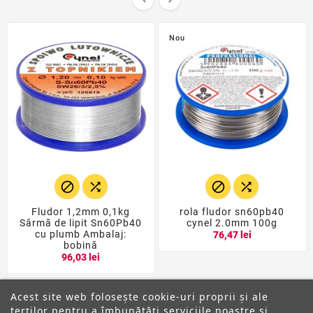
Nou




Fludor 1,2mm 0,1kg
rola fludor sn60pb40
Sârmă de lipit Sn60Pb40
cynel 2.0mm 100g
cu plumb Ambalaj:
76,47 lei
bobină
96,03 lei
Acest site web folosește cookie-uri proprii și ale
terților pentru a îmbunătăți serviciile noastre și