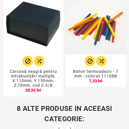




Carcasă neagră pentru
Baton termoadeziv - 7
întrebuinţări multiple,
mm - colorat 11108B
X:110mm, Y:150mm,
7,33 lei
Z:70mm, cod Z-3/B
28,02 lei
8 ALTE PRODUSE IN ACEEASI
CATEGORIE:

