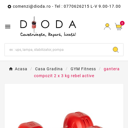
comenzi@dioda.ro
- Tel : 0770626215 L-V 9.00-17.00

0

Acasa
Casa Gradina
GYM Fitness
gantera
compozit 2 x 3 kg rebel active