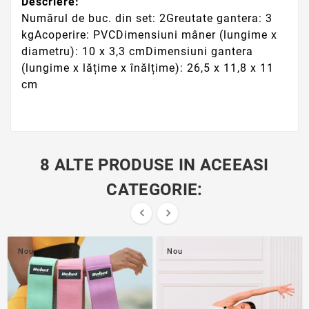
Descriere:
Numărul de buc. din set: 2Greutate gantera: 3
kgAcoperire: PVCDimensiuni mâner (lungime x
diametru): 10 x 3,3 cmDimensiuni gantera
(lungime x lățime x înălțime): 26,5 x 11,8 x 11
cm
8 ALTE PRODUSE IN ACEEASI
CATEGORIE:


Nou
Nou