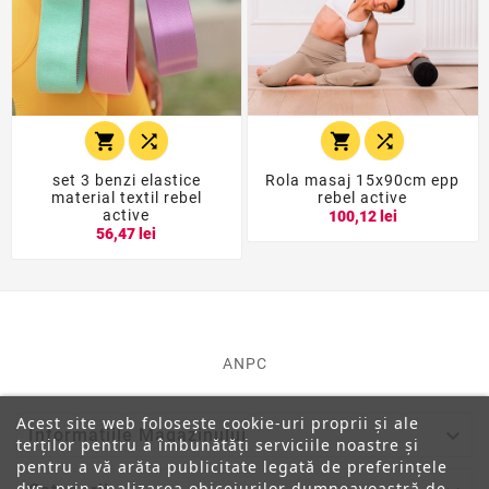




set 3 benzi elastice
Rola masaj 15x90cm epp
material textil rebel
rebel active
active
100,12 lei
56,47 lei
ANPC
Acest site web folosește cookie-uri proprii și ale

Informatiile Magazinului
terților pentru a îmbunătăți serviciile noastre și
pentru a vă arăta publicitate legată de preferințele
dvs. prin analizarea obiceiurilor dumneavoastră de