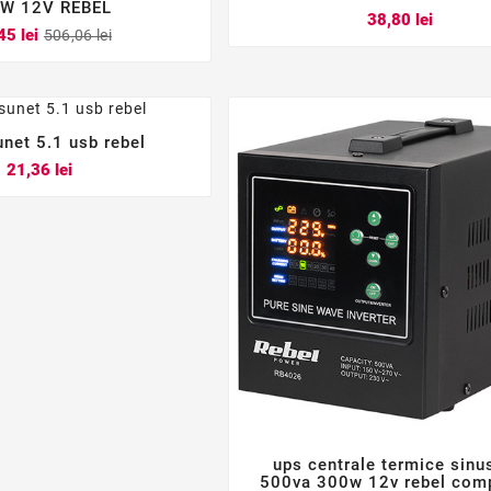



W 12V REBEL
Pret
38,80 lei
Pret
Pret
45 lei
506,06 lei
de
baza
unet 5.1 usb rebel



Pret
21,36 lei
ups centrale termice sinu



500va 300w 12v rebel comp