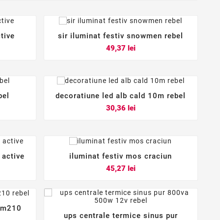
tive
sir iluminat festiv snowmen rebel



Pret
49,37 lei
bel
decoratiune led alb cald 10m rebel



Pret
30,36 lei
 active
iluminat festiv mos craciun



Pret
45,27 lei
 wm210
ups centrale termice sinus pur