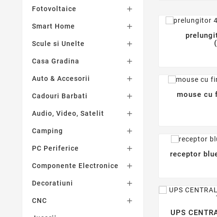
Fotovoltaice

Smart Home

prelungi
Scule si Unelte

Casa Gradina

Auto & Accesorii

mouse cu 
Cadouri Barbati

Audio, Video, Satelit

Camping

PC Periferice

receptor blu
Componente Electronice

Decoratiuni

CNC

UPS CENTRA