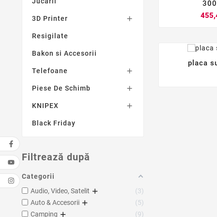
Jucarii
300
455,
3D Printer

Resigilate
Bakon si Accesorii
placa s
Telefoane

Piese De Schimb

KNIPEX

Black Friday
Filtrează după
Categorii
Audio, Video, Satelit
3
Auto & Accesorii
5
Camping
9