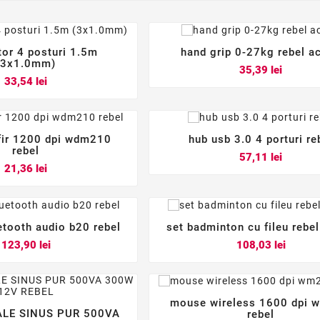
tor 4 posturi 1.5m
hand grip 0-27kg rebel ac






(3x1.0mm)
Pret
35,39 lei
Pret
33,54 lei
fir 1200 dpi wdm210
hub usb 3.0 4 porturi re






rebel
Pret
57,11 lei
Pret
21,36 lei
etooth audio b20 rebel
set badminton cu fileu rebel






Pret
Pret
123,90 lei
108,03 lei
mouse wireless 1600 dpi



LE SINUS PUR 500VA
rebel