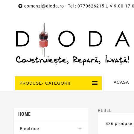

comenzi@dioda.ro
- Tel : 0770626215 L-V 9.00-17.

ACASA
PRODUSE- CATEGORII
REBEL
HOME
436 produse
Electrice
