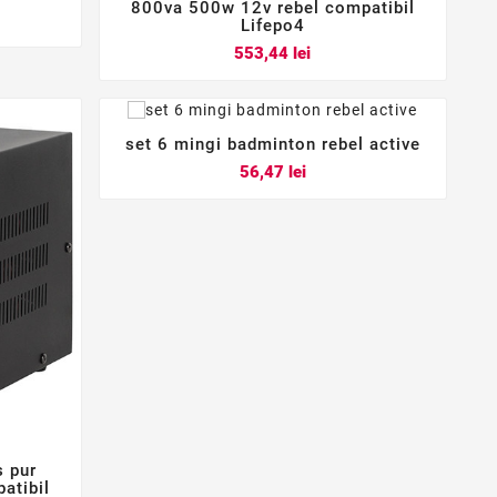



800va 500w 12v rebel compatibil
Lifepo4
Pret
553,44 lei
set 6 mingi badminton rebel active



Pret
56,47 lei
s pur
atibil