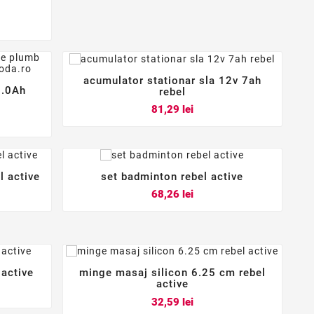
acumulator stationar sla 12v 7ah



7.0Ah
rebel
Pret
81,29 lei
l active
set badminton rebel active



Pret
68,26 lei
active
minge masaj silicon 6.25 cm rebel



active
Pret
32,59 lei