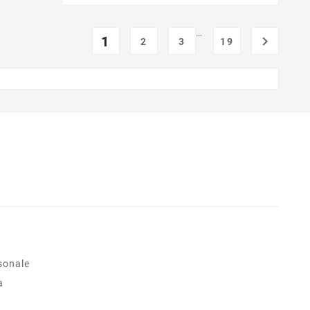
…
1

2
3
19
sonale
a