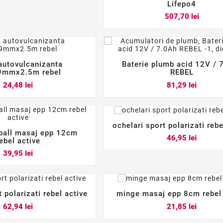
Lifepo4
Pret
507,70 lei
autovulcanizanta
Baterie plumb acid 12V / 






9mmx2.5m rebel
REBEL
Pret
Pret
24,48 lei
81,29 lei
ochelari sport polarizati rebe



ball masaj epp 12cm
Pret
46,95 lei



ebel active
Pret
39,95 lei
 polarizati rebel active
minge masaj epp 8cm rebel 






Pret
Pret
62,94 lei
21,85 lei