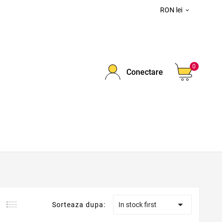
RON lei

0
Conectare

Sorteaza dupa:
In stock first