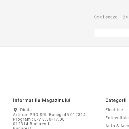
Se afiseaza 1-24
Informatiile Magazinului
Categorii
Dioda
Electrice
location_on
Artirom PRO SRL Bucegi 45 012314
Fotovoltaic
Program : L-V 8.30-17.00
012314 Bucuresti
Auto & Acce
Bucureşti