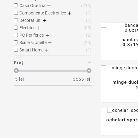
Casa Gradina
213
Componente Electronice
1
Decoratiuni
1
Electrice
65
PC Periferice
2
banda 
Scule si Unelte
25
0.8x1
Smart Home
1
Preț
5
lei
3555
lei
minge duo
r
ochelari sport