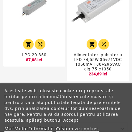




LPC-20-350
Alimentator: pulsatoriu
LED 74,55W 35÷71VDC
87,08 lei
1050mA 180÷295VAC
elg-75-c1050
234,69 lei
Acest site web folosește cookie-uri proprii și ale
terților pentru a îmbunătăți serviciile noastre și
pentru a vă arăta publicitate legată de preferințele
dvs. prin analizarea obiceiurilor dumneavoastră de
ANPC
navigare. Pentru a vă da acordul pentru utilizarea
acestuia, apăsați butonul Accept.

Mai Multe Informatii
Customize cookies
Informatiile Magazinului