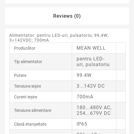
Reviews (0)
Alimentator: pentru LED-uri, pulsatoriu; 99,4W;
3÷142VDC; 700mA
MEAN WELL
Producător
pentru LED-
Tip alimentator
uri, pulsatoriu
99.4W
Putere
3...142V DC
Tensiune ieşire
700mA
Curent ieşire
180...480V AC,
Tensiune alimentare
254...679V DC
IP65
Clasă etanşeitate