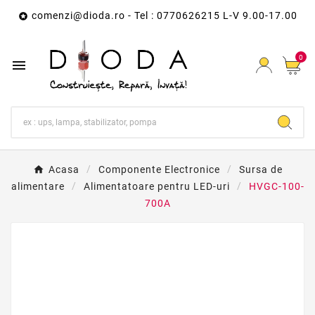
comenzi@dioda.ro
- Tel : 0770626215 L-V 9.00-17.00

0

Acasa
Componente Electronice
Sursa de
alimentare
Alimentatoare pentru LED-uri
HVGC-100-
700A