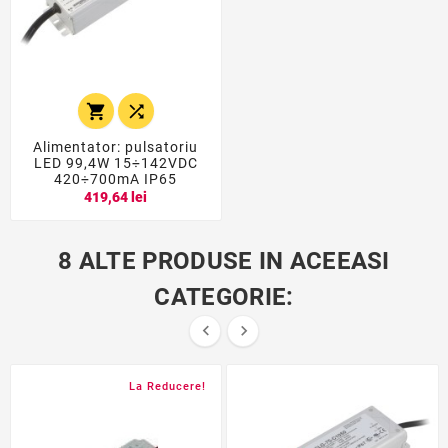


Alimentator: pulsatoriu
LED 99,4W 15÷142VDC
420÷700mA IP65
419,64 lei
8 ALTE PRODUSE IN ACEEASI
CATEGORIE:


La Reducere!