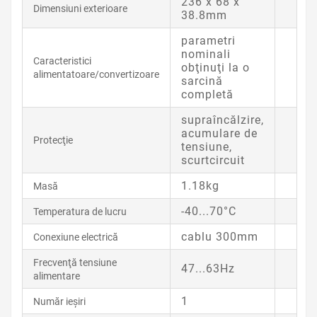
236 x 68 x
Dimensiuni exterioare
38.8mm
parametri
nominali
Caracteristici
obţinuţi la o
alimentatoare/convertizoare
sarcină
completă
supraîncălzire,
acumulare de
Protecţie
tensiune,
scurtcircuit
1.18kg
Masă
-40...70°C
Temperatura de lucru
cablu 300mm
Conexiune electrică
Frecvenţă tensiune
47...63Hz
alimentare
1
Număr ieşiri