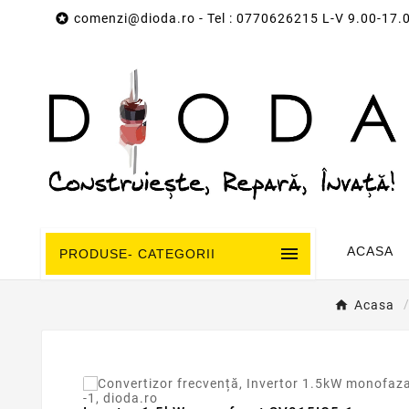

comenzi@dioda.ro
- Tel : 0770626215 L-V 9.00-17.

ACASA
PRODUSE- CATEGORII
Acasa