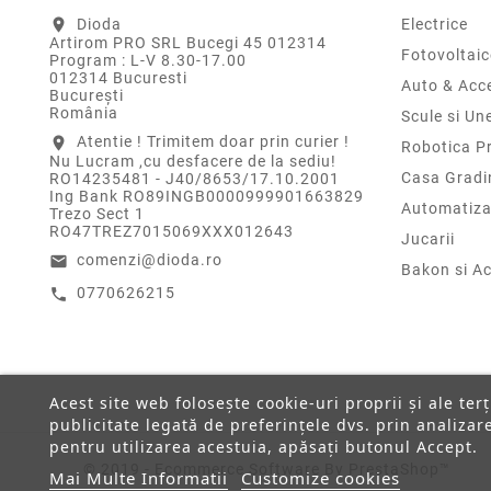
Dioda
Electrice
location_on
Artirom PRO SRL Bucegi 45 012314
Fotovoltaic
Program : L-V 8.30-17.00
012314 Bucuresti
Auto & Acce
Bucureşti
România
Scule si Un
Atentie ! Trimitem doar prin curier !
location_on
Robotica P
Nu Lucram ,cu desfacere de la sediu!
Casa Gradi
RO14235481 - J40/8653/17.10.2001
Ing Bank RO89INGB0000999901663829
Automatiza
Trezo Sect 1
RO47TREZ7015069XXX012643
Jucarii
comenzi@dioda.ro
email
Bakon si Ac
0770626215
call
Acest site web folosește cookie-uri proprii și ale ter
publicitate legată de preferințele dvs. prin analiza
pentru utilizarea acestuia, apăsați butonul Accept.
© 2019 - Ecommerce Software By PrestaShop™
Mai Multe Informatii
Customize cookies