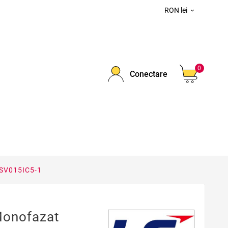
RON lei

0
Conectare
 SV015IC5-1
Monofazat