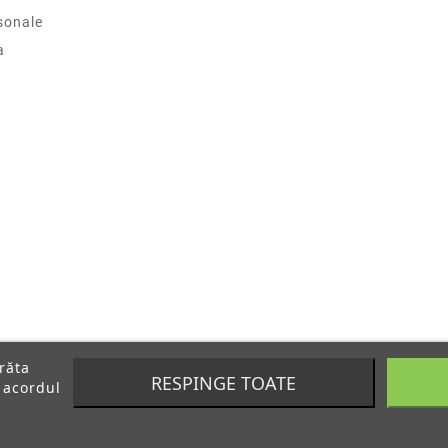
sonale
a
arăta
RESPINGE TOATE
 acordul