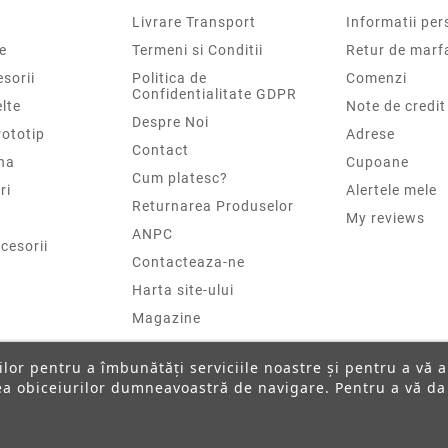
Livrare Transport
Informatii per
e
Termeni si Conditii
Retur de marf
sorii
Politica de
Comenzi
Confidentialitate GDPR
elte
Note de credit
Despre Noi
rototip
Adrese
Contact
na
Cupoane
Cum platesc?
ri
Alertele mele
Returnarea Produselor
My reviews
ANPC
cesorii
Contacteaza-ne
Harta site-ului
Magazine
ților pentru a îmbunătăți serviciile noastre și pentru a vă 
rea obiceiurilor dumneavoastră de navigare. Pentru a vă da