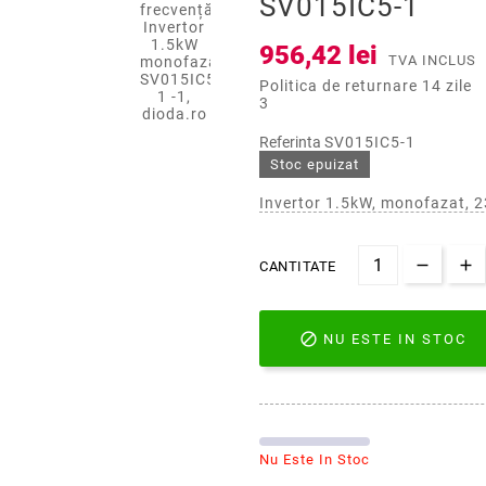
SV015IC5-1
956,42 lei
TVA INCLUS
Politica de returnare 14 zile
3
Referinta
SV015IC5-1
Stoc epuizat
Invertor 1.5kW, monofazat, 
CANTITATE

NU ESTE IN STOC
Nu Este In Stoc