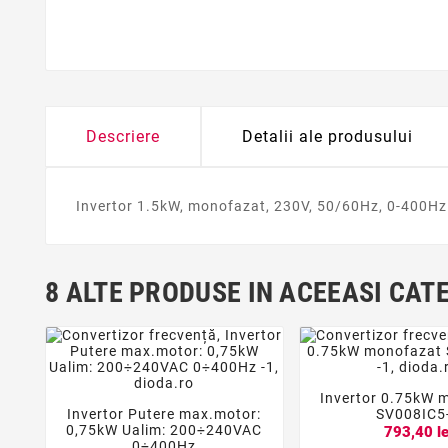
Descriere
Detalii ale produsului
Invertor 1.5kW, monofazat, 230V, 50/60Hz, 0-400Hz
8 ALTE PRODUSE IN ACEEASI CAT
Invertor 0.75kW 


Invertor Putere max.motor:
SV008IC5



0,75kW Ualim: 200÷240VAC
793,40 le
0÷400Hz