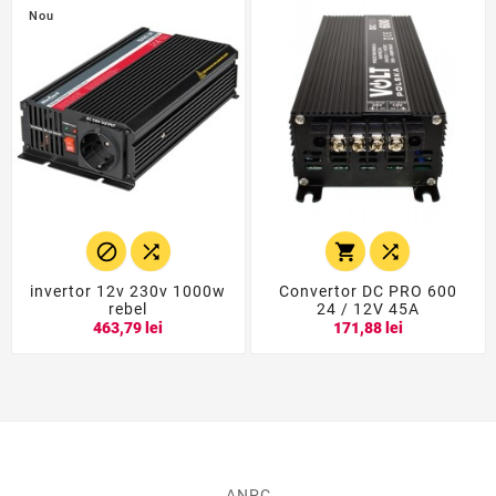
Nou




invertor 12v 230v 1000w
Convertor DC PRO 600
rebel
24 / 12V 45A
463,79 lei
171,88 lei
ANPC