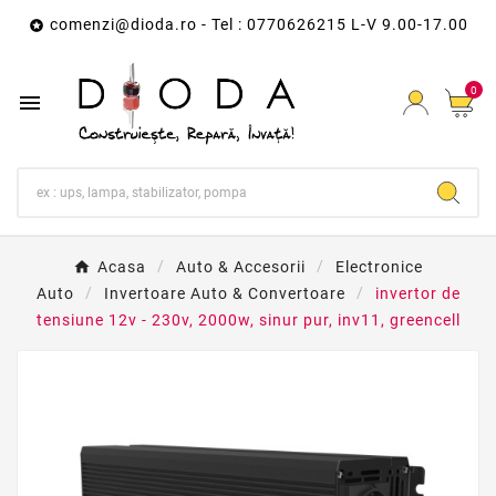
comenzi@dioda.ro
- Tel : 0770626215 L-V 9.00-17.00

0

Acasa
Auto & Accesorii
Electronice
Auto
Invertoare Auto & Convertoare
invertor de
tensiune 12v - 230v, 2000w, sinur pur, inv11, greencell