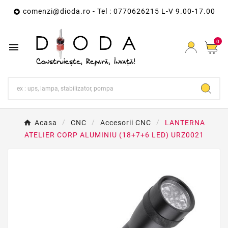
comenzi@dioda.ro
- Tel : 0770626215 L-V 9.00-17.00

0

Acasa
CNC
Accesorii CNC
LANTERNA
ATELIER CORP ALUMINIU (18+7+6 LED) URZ0021