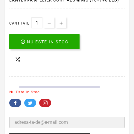
LANTERNA ATELIER CORP ALUMINIU (18+7+6 LED)
CANTITATE

NU ESTE IN STOC

Nu Este In Stoc