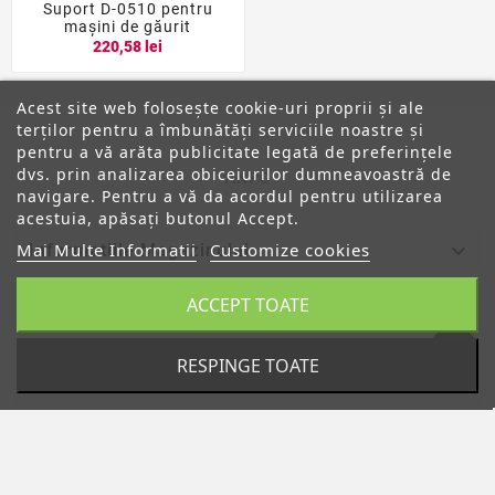
Suport D-0510 pentru
maşini de găurit
220,58 lei
Acest site web folosește cookie-uri proprii și ale
terților pentru a îmbunătăți serviciile noastre și
pentru a vă arăta publicitate legată de preferințele
dvs. prin analizarea obiceiurilor dumneavoastră de
ANPC
navigare. Pentru a vă da acordul pentru utilizarea
acestuia, apăsați butonul Accept.
Mai Multe Informatii
Customize cookies

Informatiile Magazinului
ACCEPT TOATE

Categorii

Despre Noi
RESPINGE TOATE

Contul Tau