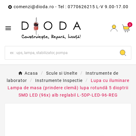
comenzi@dioda.ro
- Tel : 0770626215 L-V 9.00-17.00

0

Acasa
Scule si Unelte
Instrumente de
laborator
Instrumente Inspectie
Lupa cu iluminare
Lampa de masa (prindere clemă) lupa rotundă 5 dioptrii
SMD LED (96x) alb reglabil L-5DP-LED-96-REG