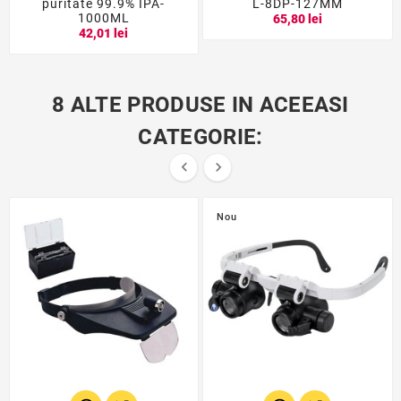
puritate 99.9% IPA-
L-8DP-127MM
1000ML
65,80 lei
42,01 lei
8 ALTE PRODUSE IN ACEEASI
CATEGORIE:


Nou