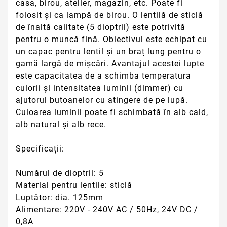
casa, birou, atelier, magazin, etc. Poate fi
folosit și ca lampă de birou. O lentilă de sticlă
de înaltă calitate (5 dioptrii) este potrivită
pentru o muncă fină. Obiectivul este echipat cu
un capac pentru lentil și un braț lung pentru o
gamă largă de mișcări. Avantajul acestei lupte
este capacitatea de a schimba temperatura
culorii și intensitatea luminii (dimmer) cu
ajutorul butoanelor cu atingere de pe lupă.
Culoarea luminii poate fi schimbată în alb cald,
alb natural și alb rece.
Specificații:
Numărul de dioptrii: 5
Material pentru lentile: sticlă
Luptător: dia. 125mm
Alimentare: 220V - 240V AC / 50Hz, 24V DC /
0,8A