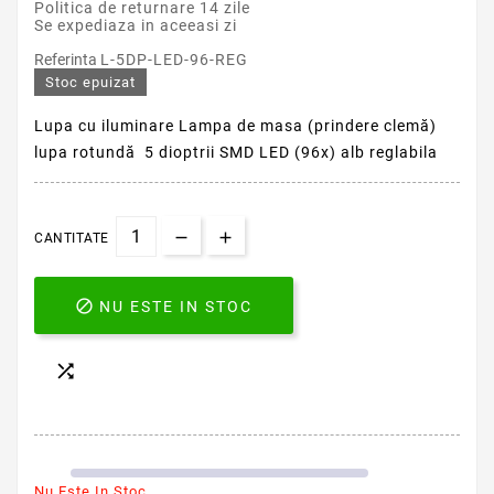
Politica de returnare 14 zile
Se expediaza in aceeasi zi
Referinta
L-5DP-LED-96-REG
Stoc epuizat
Lupa cu iluminare Lampa de masa (prindere clemă)
lupa rotundă 5 dioptrii SMD LED (96x) alb reglabila
CANTITATE

NU ESTE IN STOC

Nu Este In Stoc