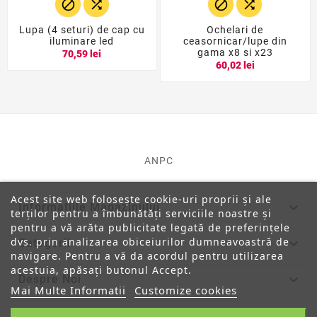




Lupa (4 seturi) de cap cu
Ochelari de
iluminare led
ceasornicar/lupe din
gama x8 si x23
70,59 lei
60,02 lei
ANPC
Acest site web folosește cookie-uri proprii și ale

Informatiile Magazinului
terților pentru a îmbunătăți serviciile noastre și
pentru a vă arăta publicitate legată de preferințele
dvs. prin analizarea obiceiurilor dumneavoastră de

Categorii
navigare. Pentru a vă da acordul pentru utilizarea
acestuia, apăsați butonul Accept.

Despre Noi
Mai Multe Informatii
Customize cookies

Contul Tau