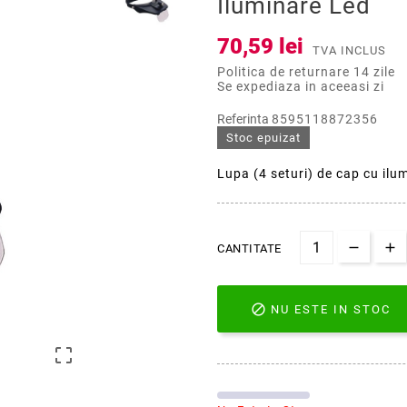
Iluminare Led
70,59 lei
TVA INCLUS
Politica de returnare 14 zile
Se expediaza in aceeasi zi
Referinta
8595118872356
Stoc epuizat
Lupa (4 seturi) de cap cu ilu
CANTITATE

NU ESTE IN STOC
