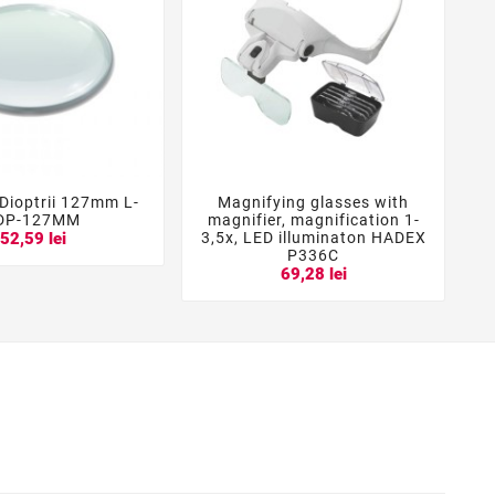
 Dioptrii 127mm L-
Magnifying glasses with





DP-127MM
magnifier, magnification 1-
3,5x, LED illuminaton HADEX
52,59 lei
P336C
69,28 lei