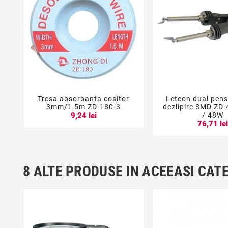
Tresa absorbanta cositor
Letcon dual pense





3mm/1,5m ZD-180-3
dezlipire SMD ZD
/ 48W
9,24 lei
76,71 le
8 ALTE PRODUSE IN ACEEASI CAT