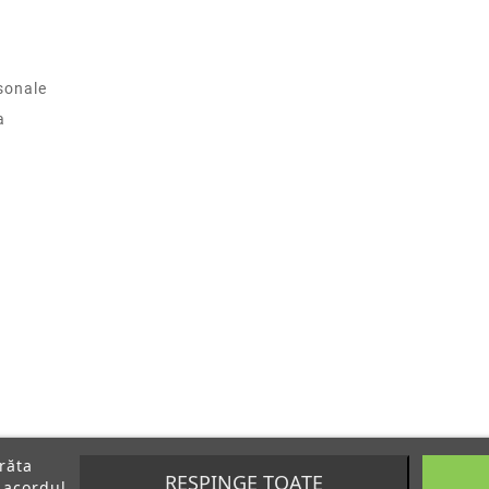
sonale
a
arăta
RESPINGE TOATE
 acordul