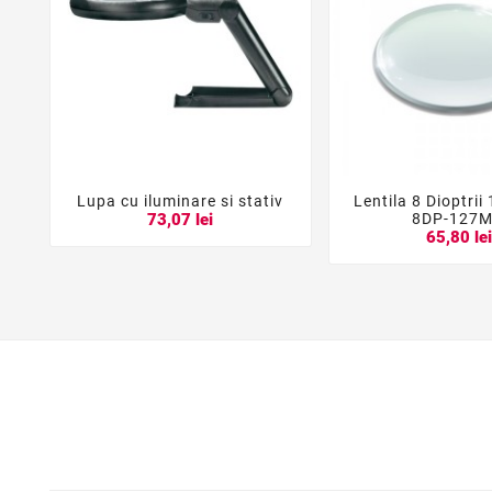
Lupa cu iluminare si stativ
Lentila 8 Dioptri





8DP-127
73,07 lei
65,80 le