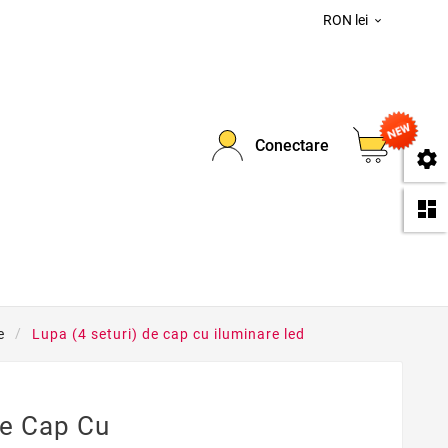
RON lei

0
Conectare
se
da
e
Lupa (4 seturi) de cap cu iluminare led
De Cap Cu