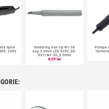
ta lipire
Soldering iron tip N1-36
Pompa c





-409, 230V
avg.3.0mm (ZD-929C,ZD-
termore
931) N1-36_3.0mm
i
8,59 lei
EGORIE: