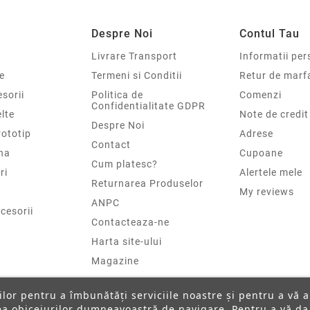
Despre Noi
Contul Tau
Livrare Transport
Informatii per
e
Termeni si Conditii
Retur de marf
sorii
Politica de
Comenzi
Confidentialitate GDPR
elte
Note de credit
Despre Noi
rototip
Adrese
Contact
na
Cupoane
Cum platesc?
ri
Alertele mele
Returnarea Produselor
My reviews
ANPC
cesorii
Contacteaza-ne
Harta site-ului
Magazine
ților pentru a îmbunătăți serviciile noastre și pentru a vă 
rea obiceiurilor dumneavoastră de navigare. Pentru a vă da