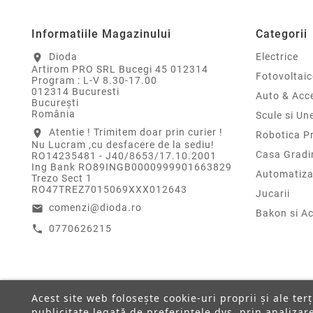
Informatiile Magazinului
Categorii
Dioda
Electrice
location_on
Artirom PRO SRL Bucegi 45 012314
Fotovoltaic
Program : L-V 8.30-17.00
012314 Bucuresti
Auto & Acce
Bucureşti
România
Scule si Un
Atentie ! Trimitem doar prin curier !
location_on
Robotica P
Nu Lucram ,cu desfacere de la sediu!
Casa Gradi
RO14235481 - J40/8653/17.10.2001
Ing Bank RO89INGB0000999901663829
Automatiza
Trezo Sect 1
RO47TREZ7015069XXX012643
Jucarii
comenzi@dioda.ro
email
Bakon si Ac
0770626215
call
Acest site web folosește cookie-uri proprii și ale ter
publicitate legată de preferințele dvs. prin analiza