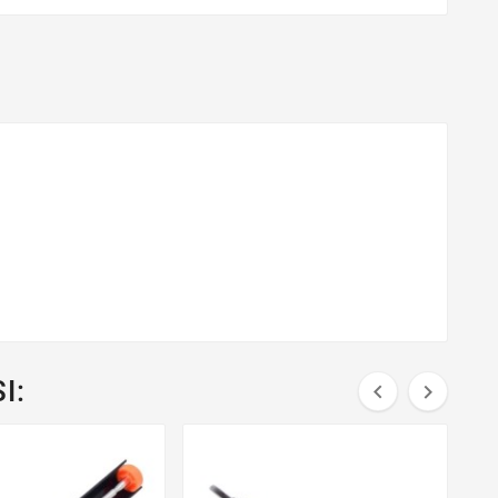
I:

