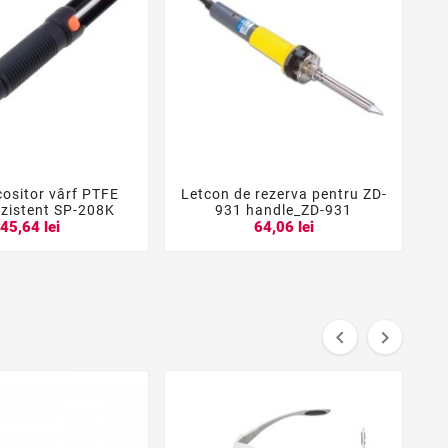
ositor vârf PTFE
Letcon de rezerva pentru ZD-





zistent SP-208K
931 handle_ZD-931
45,64 lei
64,06 lei

