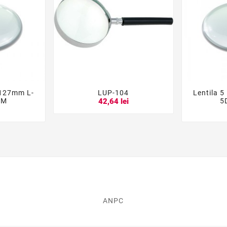
i 127mm L-
LUP-104
Lentila 5





MM
5
42,64 lei
i
ANPC