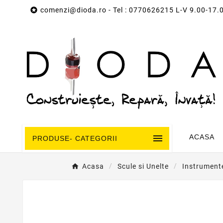

comenzi@dioda.ro
- Tel : 0770626215 L-V 9.00-17.

ACASA
PRODUSE- CATEGORII
Acasa
Scule si Unelte
Instrument