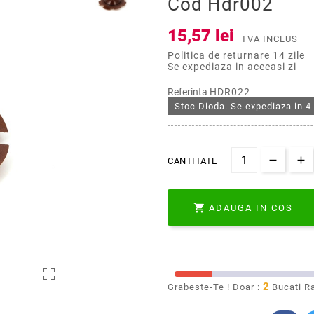
Cod Hdr002
15,57 lei
TVA INCLUS
Politica de returnare 14 zile
Se expediaza in aceeasi zi
Referinta
HDR022
Stoc Dioda. Se expediaza in 4-
CANTITATE

ADAUGA IN COS

2
Grabeste-Te ! Doar :
Bucati R