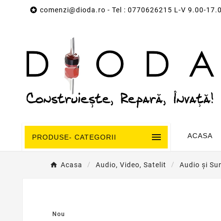

comenzi@dioda.ro
- Tel : 0770626215 L-V 9.00-17.

ACASA
PRODUSE- CATEGORII
Acasa
Audio, Video, Satelit
Audio și Su
Nou