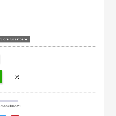
5 ore lucratoare

amasebucati