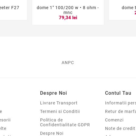
eeter F27
dome 1" 100/200 w • 8 ohm -
dome t





mnc
i
79,34 lei
ANPC
Despre Noi
Contul Tau
Livrare Transport
Informatii per
e
Termeni si Conditii
Retur de marf
sorii
Politica de
Comenzi
Confidentialitate GDPR
elte
Note de credit
Despre Noi