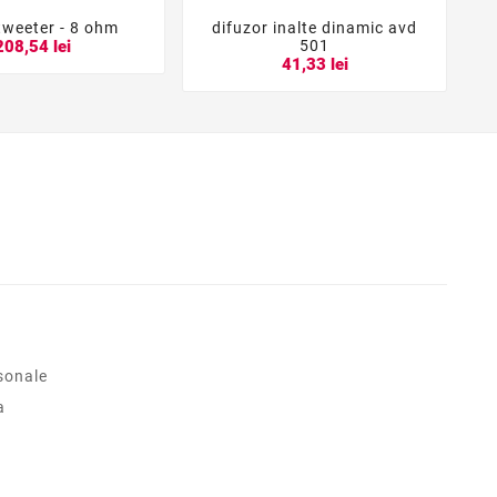
weeter - 8 ohm
difuzor inalte dinamic avd





501
208,54 lei
41,33 lei
sonale
a