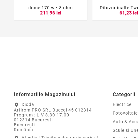
dome 170 w • 8 ohm
Difuzor inalte Tw





211,96 lei
61,23 le
Informatiile Magazinului
Categorii
Dioda
Electrice
location_on
Artirom PRO SRL Bucegi 45 012314
Fotovoltaic
Program : L-V 8.30-17.00
012314 Bucuresti
Auto & Acce
Bucureşti
România
Scule si Un
Atentie ! Trimitem doar prin curier !