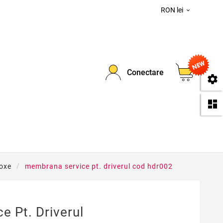
RON lei

0
Conectare
se
da
Boxe
membrana service pt. driverul cod hdr002
 Pt. Driverul