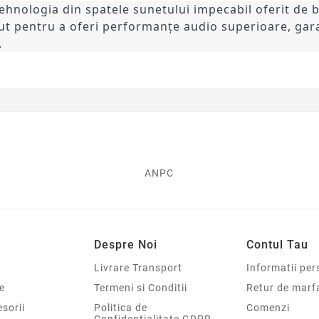
hnologia din spatele sunetului impecabil oferit de b
t pentru a oferi performanțe audio superioare, gara
.
ANPC
Despre Noi
Contul Tau
Livrare Transport
Informatii per
e
Termeni si Conditii
Retur de marf
sorii
Politica de
Comenzi
Confidentialitate GDPR