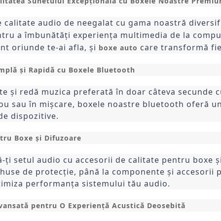
litatea Sunetului Excepțională cu Boxele Noastre Premi
 calitate audio de neegalat cu gama noastră diversi
ntru a îmbunătăți experiența multimedia de la compu
nt oriunde te-ai afla, și
care transformă fie
boxe auto
mplă și Rapidă cu Boxele Bluetooth
te și redă muzica preferată în doar câteva secunde 
rou sau în mișcare, boxele noastre bluetooth oferă un 
e dispozitive.
tru Boxe și Difuzoare
ți setul audio cu accesorii de calitate pentru boxe și 
 huse de protecție, până la componente și accesorii 
timiza performanța sistemului tău audio.
vansată pentru O Experiență Acustică Deosebită