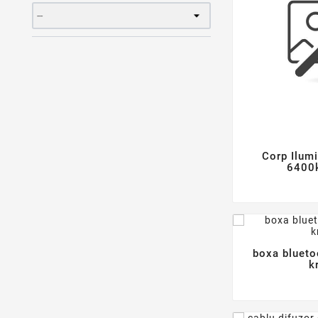
Corp Ilum
6400k
boxa bluetoo
k