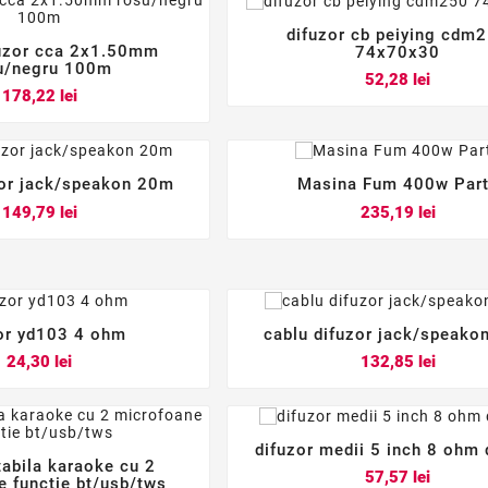
difuzor cb peiying cdm



fuzor cca 2x1.50mm
74x70x30



u/negru 100m
Pret
52,28 lei
Pret
178,22 lei
zor jack/speakon 20m
Masina Fum 400w Par






Pret
Pret
149,79 lei
235,19 lei
or yd103 4 ohm
cablu difuzor jack/speako






Pret
Pret
24,30 lei
132,85 lei
difuzor medii 5 inch 8 ohm 



tabila karaoke cu 2
Pret
57,57 lei



e functie bt/usb/tws