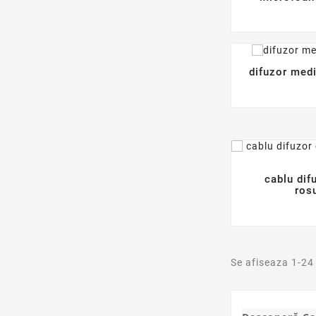
difuzor medi
cablu di
ros
Se afiseaza 1-24