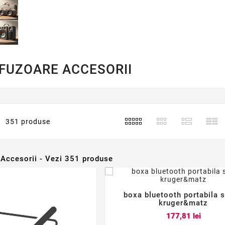
IFUZOARE ACCESORII
351 produse
 Accesorii - Vezi 351 produse
boxa bluetooth portabila s



kruger&matz
Pret
177,81 lei