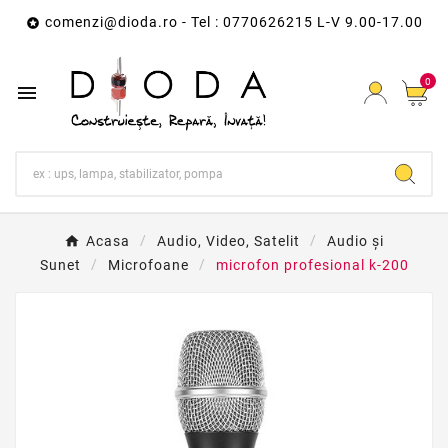
comenzi@dioda.ro
- Tel : 0770626215 L-V 9.00-17.00

0

Acasa
Audio, Video, Satelit
Audio și
Sunet
Microfoane
microfon profesional k-200