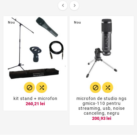


Nou
Nou




kit stand + microfon
microfon de studio ngs
gmicx-110 pentru
260,21 lei
streaming, usb, noise
canceling, negru
200,93 lei