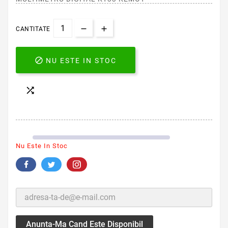
CANTITATE

NU ESTE IN STOC

Nu Este In Stoc
Anunta-Ma Cand Este Disponibil