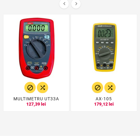






MULTIMETRU UT33A
AX-105
127,39 lei
179,12 lei