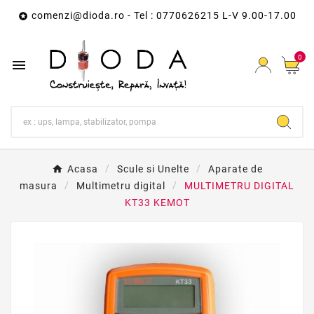
comenzi@dioda.ro
- Tel : 0770626215 L-V 9.00-17.00

0

Acasa
Scule si Unelte
Aparate de
masura
Multimetru digital
MULTIMETRU DIGITAL
KT33 KEMOT