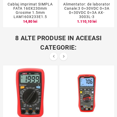
Cablaj imprimat SIMPLA
Alimentator: de laborator
FATA 160X230mm
Canale:3 0÷30VDC 0÷3A
Grosime 1.5mm
0÷30VDC 0÷3A AX-
LAM160X233E1.5
3003L-3
14,80 lei
1.110,10 lei
8 ALTE PRODUSE IN ACEEASI
CATEGORIE:

