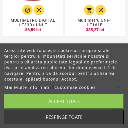




MULTIMETRU DIGITAL
Multimetru UNI-T
UT33D+ UNI-T
UT161B
86,59 lei
335,27 lei
Acest site web folosește cookie-uri proprii și ale
terților pentru a îmbunătăți serviciile noastre și
pentru a vă arăta publicitate legată de preferințele
dvs. prin analizarea obiceiurilor dumneavoastră de
ANPC
navigare. Pentru a vă da acordul pentru utilizarea
acestuia, apăsați butonul Accept.

Mai Multe Informatii
Customize cookies
Informatiile Magazinului
ACCEPT TOATE

Categorii

Despre Noi
RESPINGE TOATE