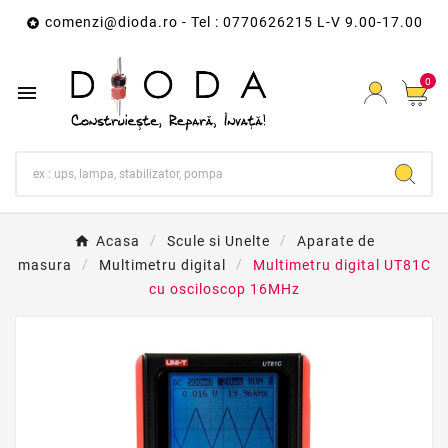
comenzi@dioda.ro
- Tel : 0770626215 L-V 9.00-17.00

0

Acasa
Scule si Unelte
Aparate de
masura
Multimetru digital
Multimetru digital UT81C
cu osciloscop 16MHz