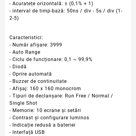
- Acuratețe orizontală: ± (0,1% + 1)
- interval de timp-bază: 50ns / div - 5s / div (1-
2-5)
Caracteristici:
- Număr afișare: 3999
- Auto Range
- Ciclu de funcționare: 0,1 ~ 99,9%
- Diodă
- Oprire automată
- Buzzer de continuitate
- Afișaj: 160 x 160 monocrom
- Tipuri de declanșare: Run Free / Normal /
Single Shot
- Memorie: 10 ecrane și setări
- Contrast și configurare luminos
- Indicație redusă a bateriei
- Interfață USB