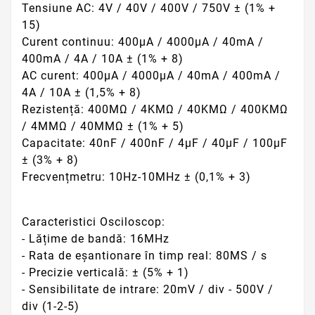
Tensiune AC: 4V / 40V / 400V / 750V ± (1% +
15)
Curent continuu: 400μA / 4000μA / 40mA /
400mA / 4A / 10A ± (1% + 8)
AC curent: 400μA / 4000μA / 40mA / 400mA /
4A / 10A ± (1,5% + 8)
Rezistență: 400MΩ / 4KMΩ / 40KMΩ / 400KMΩ
/ 4MMΩ / 40MMΩ ± (1% + 5)
Capacitate: 40nF / 400nF / 4μF / 40μF / 100μF
± (3% + 8)
Frecvențmetru: 10Hz-10MHz ± (0,1% + 3)
Caracteristici Osciloscop:
- Lățime de bandă: 16MHz
- Rata de eșantionare în timp real: 80MS / s
- Precizie verticală: ± (5% + 1)
- Sensibilitate de intrare: 20mV / div - 500V /
div (1-2-5)