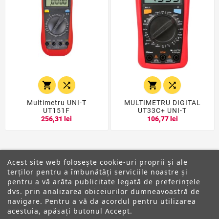




Multimetru UNI-T
MULTIMETRU DIGITAL
UT151F
UT33C+ UNI-T
256,31 lei
106,77 lei
Acest site web folosește cookie-uri proprii și ale
terților pentru a îmbunătăți serviciile noastre și
pentru a vă arăta publicitate legată de preferințele
dvs. prin analizarea obiceiurilor dumneavoastră de
ANPC
navigare. Pentru a vă da acordul pentru utilizarea
acestuia, apăsați butonul Accept.