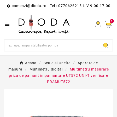
comenzi@dioda.ro
- Tel : 0770626215 L-V 9.00-17.00

0

Acasa
Scule si Unelte
Aparate de
masura
Multimetru digital
Multimetru masurare
priza de pamant impamantare UT572 UNI-T verificare
PRAMUT572