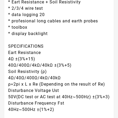
* Eart Resistance + Soil Resistivity
* 2/3/4 wire test
* data logging 20
* profesional long cables and earth probes
* toolbox
* display backlight
SPECIFICATIONS
Eart Resistance
4Ω ±(3%+15)
40Ω/400Ω/4kΩ/40kΩ ±(3%+5)
Soil Resistivity (ρ)
4Ω/40Ω/400Ω/4kΩ/40kΩ
ρ=2pi x L x Re (Depending on the result of Re)
Disturbance Voltage Ust
50V(DC test or AC test at 40Hz~500Hz) ±(3%+3)
Disturbance Frequency Fst
40Hz~500Hz ±(1%+2)