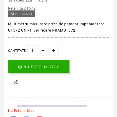
Se expediaza in 5 zile
Referinta
UT572
Stoc epuizat
Multimetru masurare priza de pamant impamantare
UT572 UNI-T verificare PRAMUT572
CANTITATE

NU ESTE IN STOC

Nu Este In Stoc