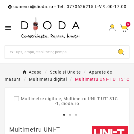
comenzi@dioda.ro
- Tel : 0770626215 L-V 9.00-17.00

0

Acasa
Scule si Unelte
Aparate de
masura
Multimetru digital
Multimetru UNI-T UT131C
Multimetru UNI-T