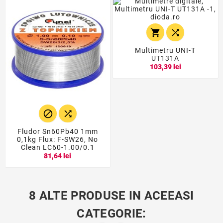


Multimetru UNI-T
UT131A
103,39 lei


Fludor Sn60Pb40 1mm
0,1kg Flux: F-SW26, No
Clean LC60-1.00/0.1
81,64 lei
8 ALTE PRODUSE IN ACEEASI
CATEGORIE: