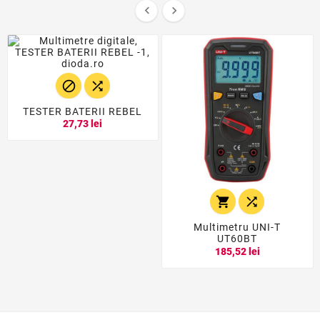




TESTER BATERII REBEL
27,73 lei


Multimetru UNI-T
UT60BT
185,52 lei