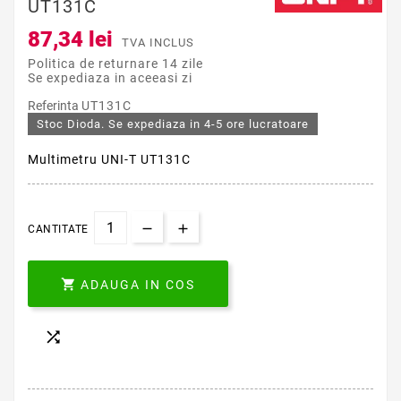
UT131C
87,34 lei
TVA INCLUS
Politica de returnare 14 zile
Se expediaza in aceeasi zi
Referinta
UT131C
Stoc Dioda. Se expediaza in 4-5 ore lucratoare
Multimetru UNI-T UT131C
CANTITATE

ADAUGA IN COS
