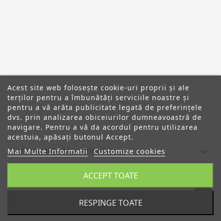
Acest site web folosește cookie-uri proprii și ale
terților pentru a îmbunătăți serviciile noastre și
pentru a vă arăta publicitate legată de preferințele
dvs. prin analizarea obiceiurilor dumneavoastră de
ANPC
navigare. Pentru a vă da acordul pentru utilizarea
acestuia, apăsați butonul Accept.

Mai Multe Informatii
Customize cookies
Informatiile Magazinului
ACCEPT TOATE

Categorii

Despre Noi
RESPINGE TOATE