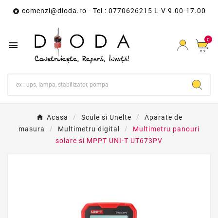
comenzi@dioda.ro
- Tel : 0770626215 L-V 9.00-17.00

0

Acasa
Scule si Unelte
Aparate de
masura
Multimetru digital
Multimetru panouri
solare si MPPT UNI-T UT673PV