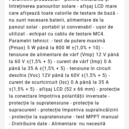
întreținerea panourilor solare - afișaj LCD mare
care afișează toate valorile de testare de bază -
nu sunt necesare baterii, alimentare de la
panoul solar - portabil și convenabil - ușor de
utilizat - echipat cu cablu de testare MC4.
Parametri tehnici: - test de putere maximă
(Pmax) 5 W până la 800 W ±(1,0% + 10) -
tensiune de alimentare de vârf (Vmp) 12 V până
la 60 V ±(1,5% + 5) - curent de vârf (Imp) 0 A
până la 35 A ±(1,5% + 5) - tensiune în circuit
deschis (Voc) 12V până la 60V ±(1,5% + 5) -
curent de scurtcircuit (Isc) 0 A până la 35 A
±(1,5% + 5) - afișaj LCD (52 x 66 mm) - protecție
la conectare împotriva polarității inversate -
protecție la supratensiune - protecție la
supracurent - protecție împotriva supraîncălzirii
- protecție la supratensiune - test MPPT manual
- Distribuire date - Alimentare: nu necesită