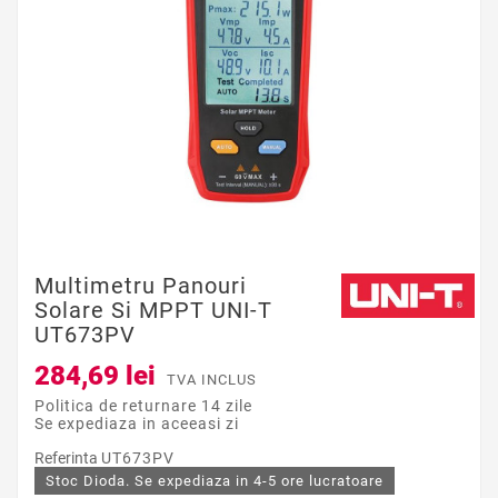
Multimetru Panouri
Solare Si MPPT UNI-T
UT673PV
284,69 lei
TVA INCLUS
Politica de returnare 14 zile
Se expediaza in aceeasi zi
Referinta
UT673PV
Stoc Dioda. Se expediaza in 4-5 ore lucratoare