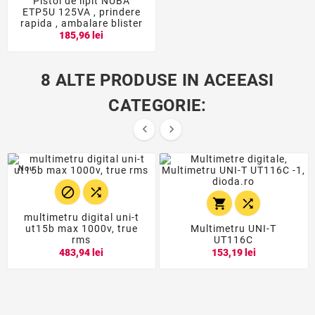
Pistol de lipit NUBA
ETP5U 125VA , prindere
rapida , ambalare blister
185,96 lei
8 ALTE PRODUSE IN ACEEASI
CATEGORIE:


Nou




multimetru digital uni-t
ut15b max 1000v, true
Multimetru UNI-T
rms
UT116C
483,94 lei
153,19 lei