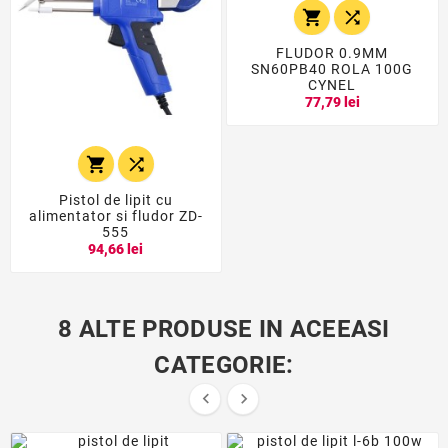


FLUDOR 0.9MM
SN60PB40 ROLA 100G
CYNEL
77,79 lei


Pistol de lipit cu
alimentator si fludor ZD-
555
94,66 lei
8 ALTE PRODUSE IN ACEEASI
CATEGORIE:

