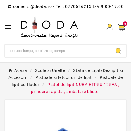
comenzi@dioda.ro
- Tel : 0770626215 L-V 9.00-17.00

0

Acasa
Scule si Unelte
Statii de Lipit/Dezlipit si
Accesorii
Pistoale si letconuri de lipit
Pistoale de
lipit cu fludor
Pistol de lipit NUBA ETP5U 125VA ,
prindere rapida , ambalare blister