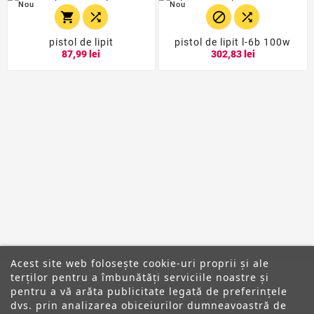
Nou
Nou




pistol de lipit
pistol de lipit l-6b 100w
87,99 lei
302,83 lei
Acest site web folosește cookie-uri proprii și ale
terților pentru a îmbunătăți serviciile noastre și
pentru a vă arăta publicitate legată de preferințele
dvs. prin analizarea obiceiurilor dumneavoastră de
ANPC