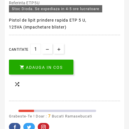
Referinta
ETP5U
Stoc Dioda. Se expediaza in 4-5 ore lucratoare
Pistol de lipit prindere rapida ETP 5 U,
125VA (impachetare blister)
CANTITATE

ADAUGA IN COS

7
Grabeste-Te ! Doar :
Bucati Ramasebucati