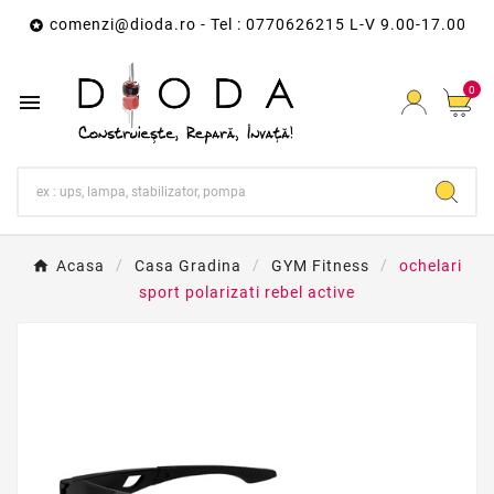
comenzi@dioda.ro
- Tel : 0770626215 L-V 9.00-17.00

0

Acasa
Casa Gradina
GYM Fitness
ochelari
sport polarizati rebel active