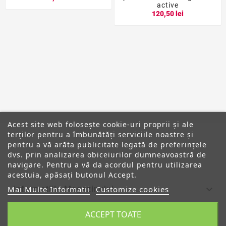
active
120,50 lei
Acest site web folosește cookie-uri proprii și ale
terților pentru a îmbunătăți serviciile noastre și
pentru a vă arăta publicitate legată de preferințele
dvs. prin analizarea obiceiurilor dumneavoastră de
ANPC
navigare. Pentru a vă da acordul pentru utilizarea
acestuia, apăsați butonul Accept.

Informatiile Magazinului
Mai Multe Informatii
Customize cookies
ACCEPT TOATE

Categorii