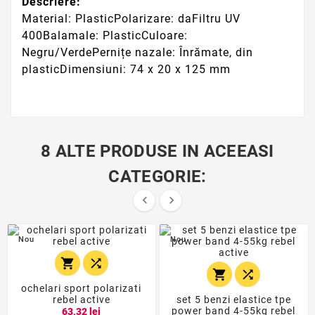
Descriere:
Material: PlasticPolarizare: daFiltru UV
400Balamale: PlasticCuloare:
Negru/VerdePernițe nazale: Înrămate, din
plasticDimensiuni: 74 x 20 x 125 mm
8 ALTE PRODUSE IN ACEEASI
CATEGORIE:


Nou
Nou




ochelari sport polarizati
rebel active
set 5 benzi elastice tpe
power band 4-55kg rebel
63,32 lei