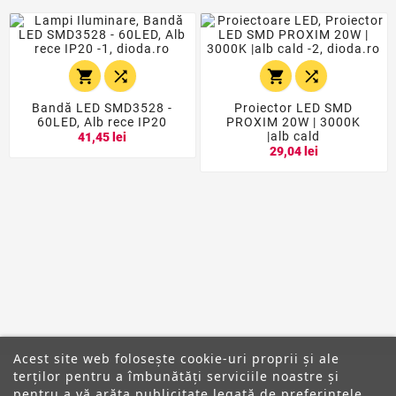




Bandă LED SMD3528 -
Proiector LED SMD
60LED, Alb rece IP20
PROXIM 20W | 3000K
|alb cald
41,45 lei
29,04 lei
Acest site web folosește cookie-uri proprii și ale
terților pentru a îmbunătăți serviciile noastre și
pentru a vă arăta publicitate legată de preferințele