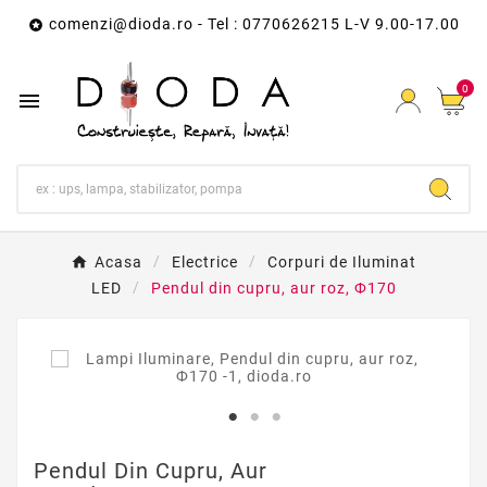
comenzi@dioda.ro
- Tel : 0770626215 L-V 9.00-17.00

0

Acasa
Electrice
Corpuri de Iluminat
LED
Pendul din cupru, aur roz, Ф170
Pendul Din Cupru, Aur