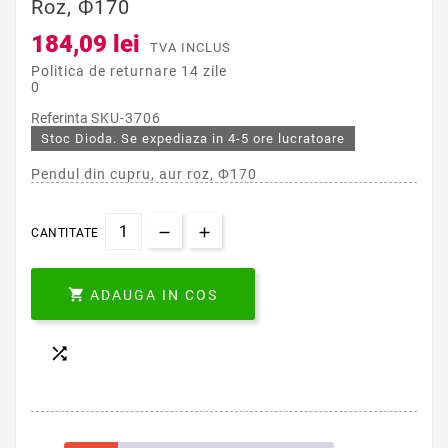
Roz, Ф170
184,09 lei
TVA INCLUS
Politica de returnare 14 zile
0
Referinta
SKU-3706
Stoc Dioda. Se expediaza in 4-5 ore lucratoare
Pendul din cupru, aur roz, Ф170
CANTITATE

ADAUGA IN COS
