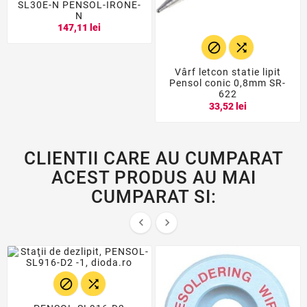
SL30E-N PENSOL-IRONE-
N
147,11 lei


Vârf letcon statie lipit
Pensol conic 0,8mm SR-
622
33,52 lei
CLIENTII CARE AU CUMPARAT
ACEST PRODUS AU MAI
CUMPARAT SI:



