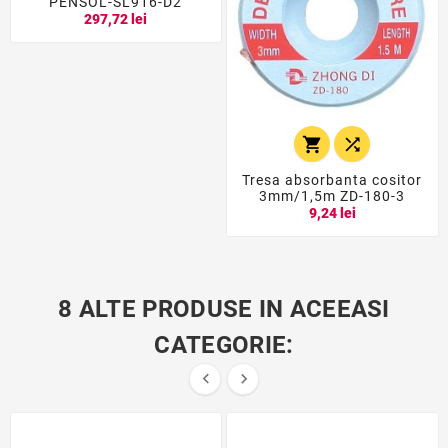
PENSOL-SL916-D2
297,72 lei


Tresa absorbanta cositor
3mm/1,5m ZD-180-3
9,24 lei
8 ALTE PRODUSE IN ACEEASI
CATEGORIE:

