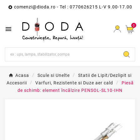
comenzi@dioda.ro
- Tel : 0770626215 L-V 9.00-17.00

0

Acasa
Scule si Unelte
Statii de Lipit/Dezlipit si
Accesorii
Varfuri, Rezistente si Duze aer cald
Piesă
de schimb: element încălzire PENSOL-SL10-IHN