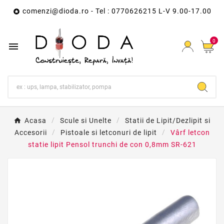
comenzi@dioda.ro
- Tel : 0770626215 L-V 9.00-17.00

0

Acasa
Scule si Unelte
Statii de Lipit/Dezlipit si
Accesorii
Pistoale si letconuri de lipit
Vârf letcon
statie lipit Pensol trunchi de con 0,8mm SR-621